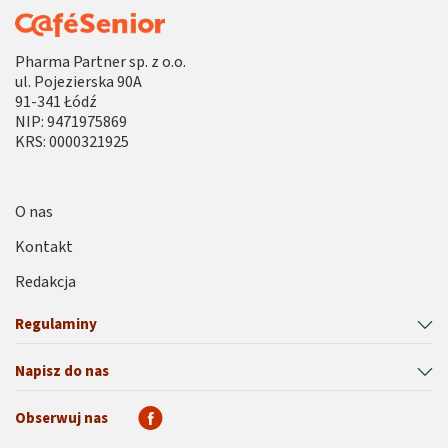
podeszłym wieku. Trzeba dobrze poznać przyczyny i
objawy demencji starczej, by zrozumieć przebieg i
Pharma Partner sp. z o.o.
etapy tej podstępnej choroby. To samo dotyczy
ul. Pojezierska 90A
chorych na Alzheimera.
91-341 Łódź
NIP: 9471975869
Jak opiekować się osobami dotkniętymi chorobami
KRS: 0000321925
mózgu? Jakie czekają nas wyzwania? Odpowiedzi
na te i inne pytania znajdziesz w naszych
artykułach.
O nas
Kontakt
Redakcja
Regulaminy
Napisz do nas
Obserwuj nas