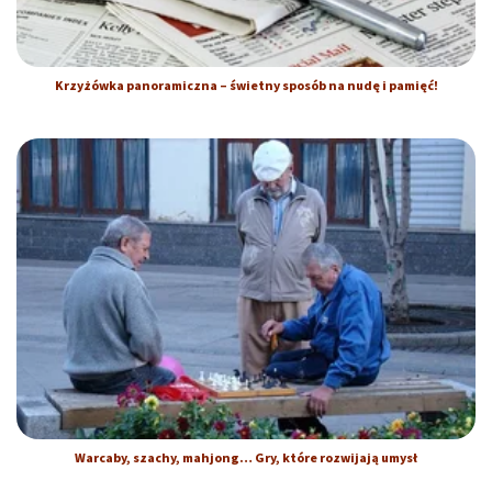
Krzyżówka panoramiczna – świetny sposób na nudę i pamięć!
Warcaby, szachy, mahjong… Gry, które rozwijają umysł