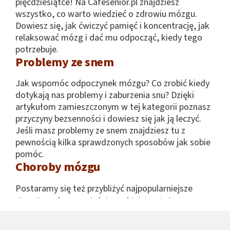
pięćdziesiątce! Na Cafesenior.pl znajdziesz
wszystko, co warto wiedzieć o zdrowiu mózgu.
Dowiesz się, jak ćwiczyć pamięć i koncentrację, jak
relaksować mózg i dać mu odpocząć, kiedy tego
potrzebuje.
Problemy ze snem
Jak wspomóc odpoczynek mózgu? Co zrobić kiedy
dotykają nas problemy i zaburzenia snu? Dzięki
artykułom zamieszczonym w tej kategorii poznasz
przyczyny bezsenności i dowiesz się jak ją leczyć.
Jeśli masz problemy ze snem znajdziesz tu z
pewnością kilka sprawdzonych sposobów jak sobie
pomóc.
Choroby mózgu
Postaramy się też przybliżyć najpopularniejsze
choroby mózgu. Wyjaśnimy różnicę między
demencją starczą a Alzheimerem. Niestety obie te
choroby atakują mózg człowieka, najczęściej w