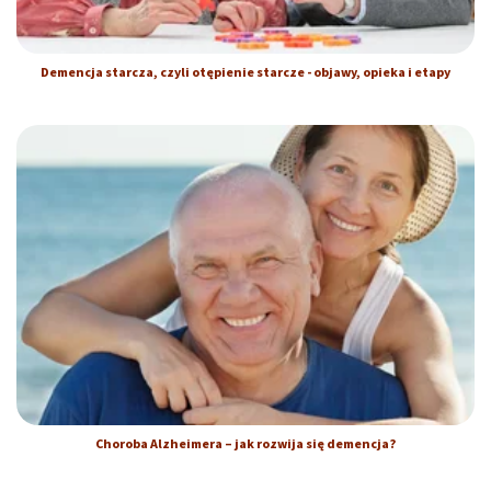
Demencja starcza, czyli otępienie starcze - objawy, opieka i etapy
Choroba Alzheimera – jak rozwija się demencja?