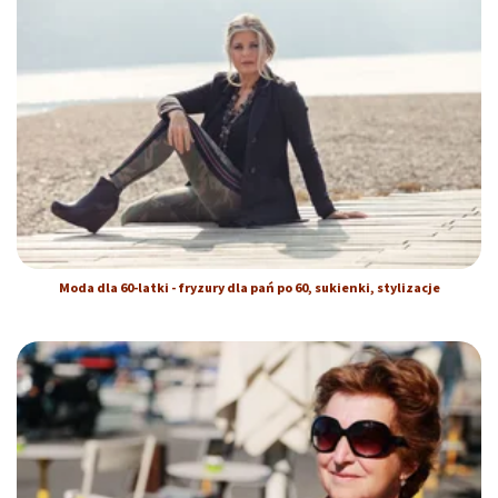
Moda dla 60-latki - fryzury dla pań po 60, sukienki, stylizacje