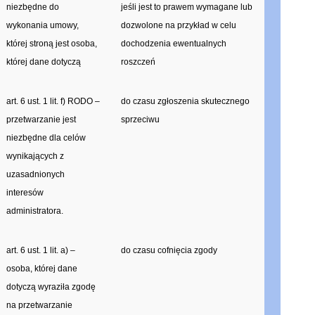
niezbędne do
jeśli jest to prawem wymagane lub
wykonania umowy,
dozwolone na przykład w celu
której stroną jest osoba,
dochodzenia ewentualnych
której dane dotyczą
roszczeń
art. 6 ust. 1 lit. f) RODO –
do czasu zgłoszenia skutecznego
przetwarzanie jest
sprzeciwu
niezbędne dla celów
wynikających z
uzasadnionych
interesów
administratora.
art. 6 ust. 1 lit. a) –
do czasu cofnięcia zgody
osoba, której dane
dotyczą wyraziła zgodę
na przetwarzanie