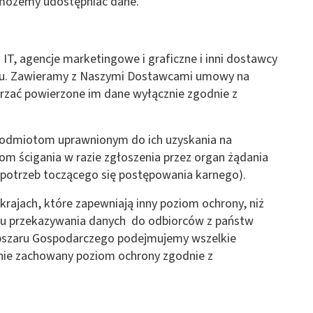
 możemy udostępniać dane.
IT, agencje marketingowe i graficzne i inni dostawcy
talu. Zawieramy z Naszymi Dostawcami umowy na
zać powierzone im dane wyłącznie zgodnie z
podmiotom uprawnionym do ich uzyskania na
m ścigania w razie zgłoszenia przez organ żądania
 potrzeb toczącego się postępowania karnego).
krajach, które zapewniają inny poziom ochrony, niż
dku przekazywania danych do odbiorców z państw
 Obszaru Gospodarczego podejmujemy wszelkie
anie zachowany poziom ochrony zgodnie z