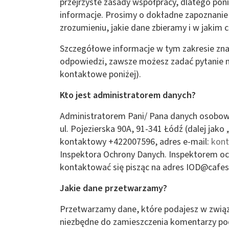
przejrzyste zasady współpracy, dlatego po
informacje. Prosimy o dokładne zapoznani
zrozumieniu, jakie dane zbieramy i w jakim 
Szczegółowe informacje w tym zakresie znajdu
odpowiedzi, zawsze możesz zadać pytanie
kontaktowe poniżej).
Kto jest administratorem danych?
Administratorem Pani/ Pana danych osobowyc
ul. Pojezierska 90A, 91-341 Łódź (dalej jak
kontaktowy +422007596, adres e-mail:
kont
Inspektora Ochrony Danych. Inspektorem oc
kontaktować się pisząc na adres
IOD@cafese
Jakie dane przetwarzamy?
Przetwarzamy dane, które podajesz w związ
niezbędne do zamieszczenia komentarzy pod 