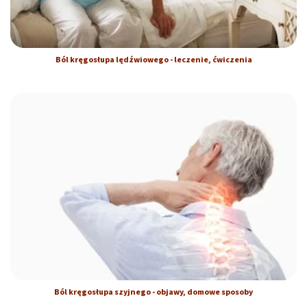
Ból kręgosłupa lędźwiowego - leczenie, ćwiczenia
Ból kręgosłupa szyjnego - objawy, domowe sposoby