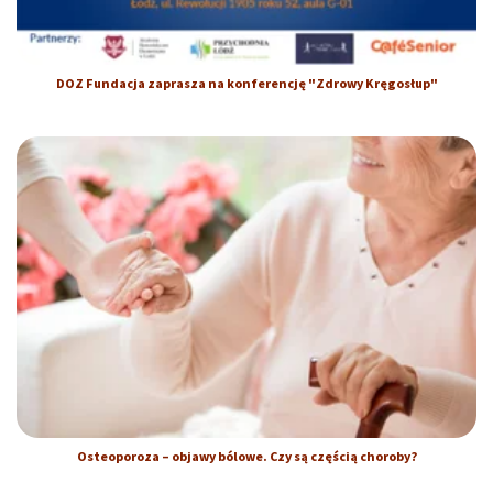
DOZ Fundacja zaprasza na konferencję "Zdrowy Kręgosłup"
Osteoporoza – objawy bólowe. Czy są częścią choroby?