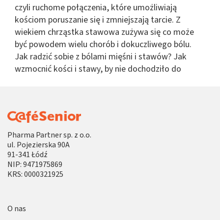
czyli ruchome połączenia, które umożliwiają
kościom poruszanie się i zmniejszają tarcie. Z
wiekiem chrząstka stawowa zużywa się co może
być powodem wielu chorób i dokuczliwego bólu.
Jak radzić sobie z bólami mięśni i stawów? Jak
wzmocnić kości i stawy, by nie dochodziło do
urazów, zwichnięć, złamań, a nawet zwyrodnienia
stawów.
Ból stawów i kości
Bóle mięśni, stawów i kości mogą być
Pharma Partner sp. z o.o.
ul. Pojezierska 90A
spowodowane ich zapaleniem. Bóle tych partii
91-341 Łódź
zwykle są bardzo dokuczliwe, zazwyczaj dopada
NIP: 9471975869
nas:
KRS: 0000321925
ból kolana
–
przy zapaleniu stawu kolanowego
może wystąpić obrzęk i zaczerwienienie, a także
O nas
problemy z chodzeniem, a także gorączka;