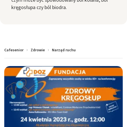
czym może być spowodowany ból kolana, ból
kręgosłupa czy ból biodra.
Cafesenior
Zdrowie
Narząd ruchu