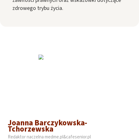
zawiłości prawnych oraz wskazówki dotyczące
zdrowego trybu życia.
Joanna Barczykowska-
Tchorzewska
Redaktor naczelna medme.pl&cafesenior.pl