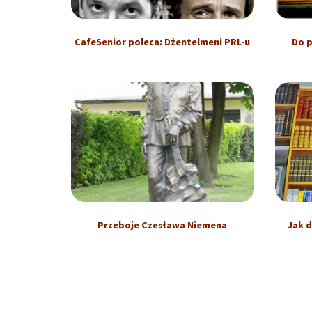
CafeSenior poleca: Dżentelmeni PRL-u
Do p
Przeboje Czesława Niemena
Jak 