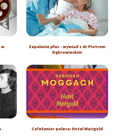
y w
Zapalenie płuc - wywiad z dr Piotrem
Dąbrowieckim
n
CafeSenior poleca: Hotel Marigold