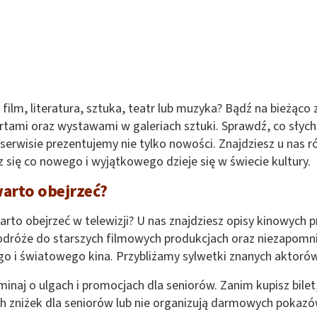
li film, literatura, sztuka, teatr lub muzyka? Bądź na bieżąc
tami oraz wystawami w galeriach sztuki. Sprawdź, co słycha
erwisie prezentujemy nie tylko nowości. Znajdziesz u nas r
z się co nowego i wyjątkowego dzieje się w świecie kultury.
 warto obejrzeć?
 warto obejrzeć w telewizji? U nas znajdziesz opisy kinowych
odróże do starszych filmowych produkcjach oraz niezapomni
o i światowego kina. Przybliżamy sylwetki znanych aktorów, 
minaj o ulgach i promocjach dla seniorów. Zanim kupisz bilet
ch zniżek dla seniorów lub nie organizują darmowych pokazó