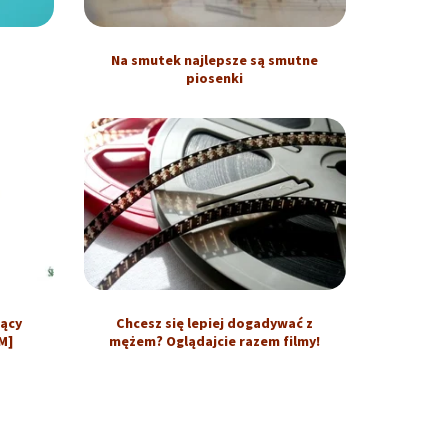
Na smutek najlepsze są smutne
piosenki
jący
Chcesz się lepiej dogadywać z
M]
mężem? Oglądajcie razem filmy!