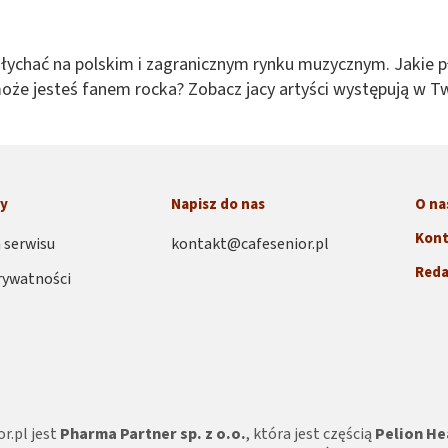
łychać na polskim i zagranicznym rynku muzycznym. Jakie pł
że jesteś fanem rocka? Zobacz jacy artyści występują w Twoi
towe ze zniżkami dla seniorów.
oje umiejętności wokalne na scenie? Koniecznie zapoznaj 
h działają tzw. kluby seniora, w których można rozwijać licz
ny
Napisz do nas
O na
Kont
ć
 serwisu
kontakt@cafesenior.pl
Reda
rywatności
rawdź w naszym serwisie, aktualności ze świata książek. Pol
i na dłuższe i krótsze wieczory. Doradzamy, jak uporządkowa
apisać własną książkę. Prezentujemy sylwetki pisarzy i wy
 Twojej biblioteczce brakuje już miejsca lub masz problem 
mi
r.pl jest
Pharma Partner sp. z o.o.
, która jest częścią
Pelion He