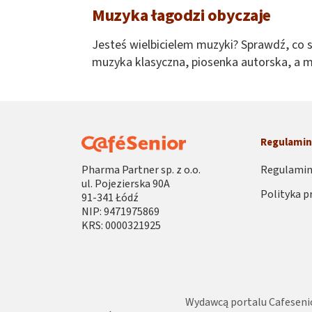
Muzyka łagodzi obyczaje
Jesteś wielbicielem muzyki? Sprawdź, co s
muzyka klasyczna, piosenka autorska, a mo
koncerty dla seniorów oraz oferty koncer
A może sam masz ochotę zaprezentować sw
znajdziesz coś dla siebie. W wielu miastac
festiwale zwane np. Senioraliami.
Regulami
Książki, które warto przeczyta
Pharma Partner sp. z o.o.
Regulamin
ul. Pojezierska 90A
Polityka p
91-341 Łódź
Jeśli kochasz literaturę, to koniecznie sp
NIP: 9471975869
kryminały, wywiady, czy biografie. Książk
KRS: 0000321925
publikowane są darmowe tytuły, czy jak n
jak wybrać dobry czytnik ebooków, jeśli w
wydawnictwach.
Recenzje i wywiady z gwiazda
Wydawcą portalu Cafesenio