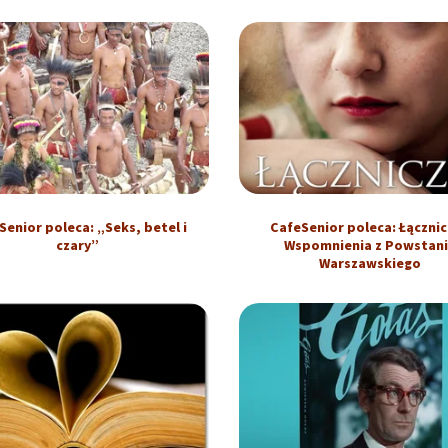
Senior poleca: „Seks, betel i
CafeSenior poleca: Łącznic
czary”
Wspomnienia z Powstan
Warszawskiego