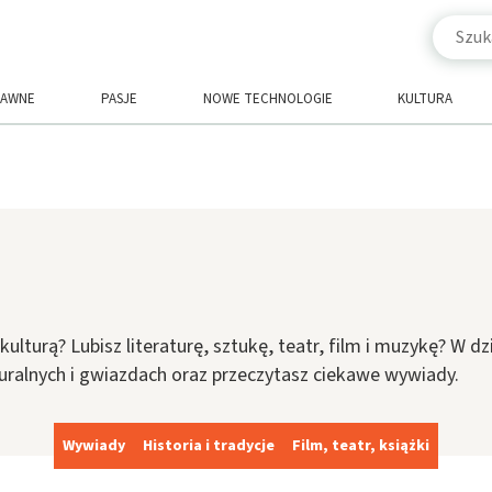
RAWNE
PASJE
NOWE TECHNOLOGIE
KULTURA
kulturą? Lubisz literaturę, sztukę, teatr, film i muzykę? W d
uralnych i gwiazdach oraz przeczytasz ciekawe wywiady.
Wywiady
Historia i tradycje
Film, teatr, książki