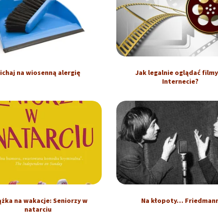
ichaj na wiosenną alergię
Jak legalnie oglądać film
Internecie?
ążka na wakacje: Seniorzy w
Na kłopoty… Friedman
natarciu