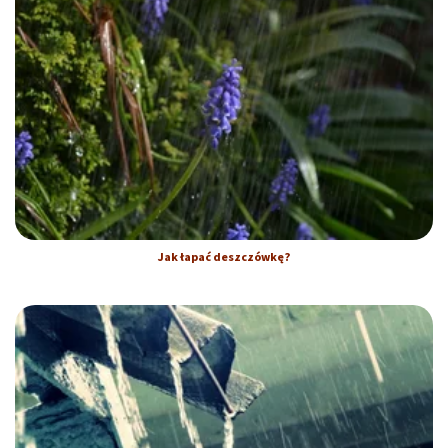
Jak łapać deszczówkę?