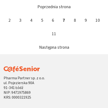
Poprzednia strona
2
3
4
5
6
7
8
9
10
11
Następna strona
Pharma Partner sp. z o.o.
ul. Pojezierska 90A
91-341 Łódź
NIP: 9471975869
KRS: 0000321925