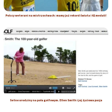
Polscy weterani na mistrzostwach: mamy już rekord świata i 61 medali!
Setne urodziny na polu golfowym. Ellen Smith i jej życiowa pasja