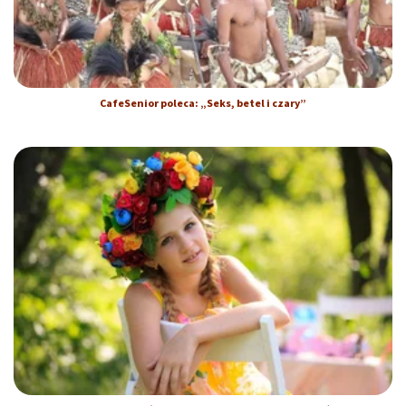
CafeSenior poleca: „Seks, betel i czary”