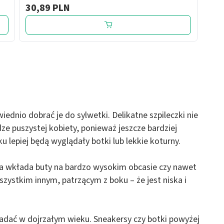
30,89 PLN
ednio dobrać je do sylwetki. Delikatne szpileczki nie
e puszystej kobiety, ponieważ jeszcze bardziej
 lepiej będą wyglądały botki lub lekkie koturny.
a wkłada buty na bardzo wysokim obcasie czy nawet
Wszystkim innym, patrzącym z boku – że jest niska i
dać w dojrzałym wieku. Sneakersy czy botki powyżej