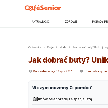
AKTUALNOŚCI
ZDROWIE
PORADY P
Cafesenior
Pasje
Moda
Jak dobrać buty? Uniknij cz
Jak dobrać buty? Unik
Data aktualizacji: 12 lipca 2017
~ 1 minuta czytani
W czym możemy Ci pomóc?
Umów teleporadę ze specjalistą