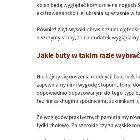
kolan będą wyglądać komicznie na nogach 50-,
ekstrawagancko i jej ubrania są właśnie w t
Również zbyt wysoki obcas bez umiejętności
niszczymy stopy, to na dodatek wyglądamy t
Jakie buty w takim razie wybrać
Nie bójmy się noszenia modnych balerinek l
zapewniamy nimi wygodę stopom, to na do
odpowiednio dopasowanym do tego typu butó
też nie za długimi spódnicami, sukienkami c
Ze względów praktycznych pamiętajmy równ
łydki cholewę. Za szerokie czy za wąskie m