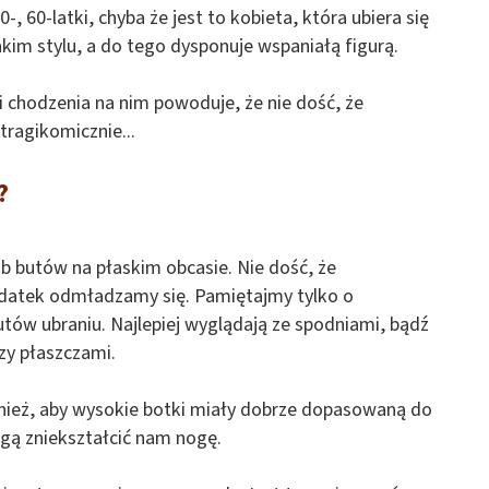
 60-latki, chyba że jest to kobieta, która ubiera się
akim stylu, a do tego dysponuje wspaniałą figurą.
 chodzenia na nim powoduje, że nie dość, że
ragikomicznie...
?
ub butów na płaskim obcasie. Nie dość, że
datek odmładzamy się. Pamiętajmy tylko o
w ubraniu. Najlepiej wyglądają ze spodniami, bądź
zy płaszczami.
ież, aby wysokie botki miały dobrze dopasowaną do
ogą zniekształcić nam nogę.