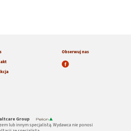
s
Obserwuj nas
akt
kcja
altcare Group
zem lub innym specjalistą. Wydawca nie ponosi
tacji ze specjalistą.