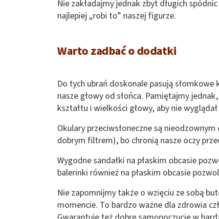
Nie zakładajmy jednak zbyt długich spódnic 
najlepiej „robi to” naszej figurze.
Warto zadbać o dodatki
Do tych ubrań doskonale pasują słomkowe ka
nasze głowy od słońca. Pamiętajmy jednak,
kształtu i wielkości głowy, aby nie wyglądał
Okulary przeciwsłoneczne są nieodzownym d
dobrym filtrem), bo chronią nasze oczy prz
Wygodne sandałki na płaskim obcasie pozwo
balerinki również na płaskim obcasie pozwo
Nie zapomnijmy także o wzięciu ze sobą bute
momencie. To bardzo ważne dla zdrowia czł
Gwarantuje też dobre samopoczucie w bardz