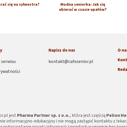
rać się na sylwestra?
Modna seniorka: Jak się
ubierać w czasie upałów?
ny
Napisz do nas
O na
Kont
 serwisu
kontakt@cafesenior.pl
Reda
rywatności
r.pl jest
Pharma Partner sp. z o.o.
, która jest częścią
Pelion He
nie informacyjno-edukacyjny i nie mogą zastąpić kontaktu z lekar
 wykorzystanie porad i informacji zawartych w serwisie bez konsul