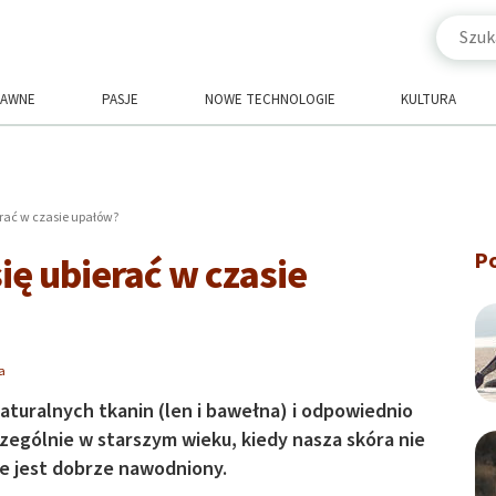
RAWNE
PASJE
NOWE TECHNOLOGIE
KULTURA
erać w czasie upałów?
P
ię ubierać w czasie
a
naturalnych tkanin (len i bawełna) i odpowiednio
zególnie w starszym wieku, kiedy nasza skóra nie
nie jest dobrze nawodniony.