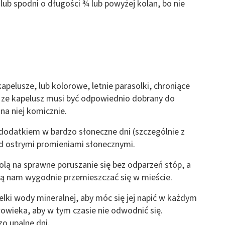
lub spodni o długości ¾ lub powyżej kolan, bo nie
pelusze, lub kolorowe, letnie parasolki, chroniące
 ze kapelusz musi być odpowiednio dobrany do
 na niej komicznie.
odatkiem w bardzo słoneczne dni (szczególnie z
ed ostrymi promieniami słonecznymi.
lą na sprawne poruszanie się bez odparzeń stóp, a
lą nam wygodnie przemieszczać się w mieście.
lki wody mineralnej, aby móc się jej napić w każdym
owieka, aby w tym czasie nie odwodnić się.
o upalne dni.