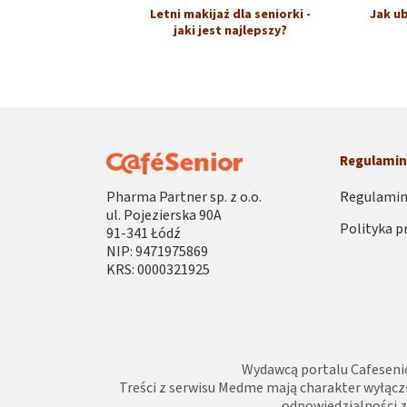
Letni makijaż dla seniorki -
Jak ub
jaki jest najlepszy?
Regulami
Pharma Partner sp. z o.o.
Regulamin
ul. Pojezierska 90A
Polityka p
91-341 Łódź
NIP: 9471975869
KRS: 0000321925
Wydawcą portalu Cafesenio
Treści z serwisu Medme mają charakter wyłącz
odpowiedzialności za