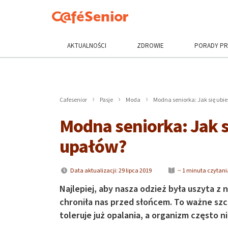
AKTUALNOŚCI
ZDROWIE
PORADY P
Cafesenior
Pasje
Moda
Modna seniorka: Jak się ubi
Modna seniorka: Jak s
upałów?
Data aktualizacji: 29 lipca 2019
~ 1 minuta czytani
Najlepiej, aby nasza odzież była uszyta z 
chroniła nas przed słońcem. To ważne szc
toleruje już opalania, a organizm często 