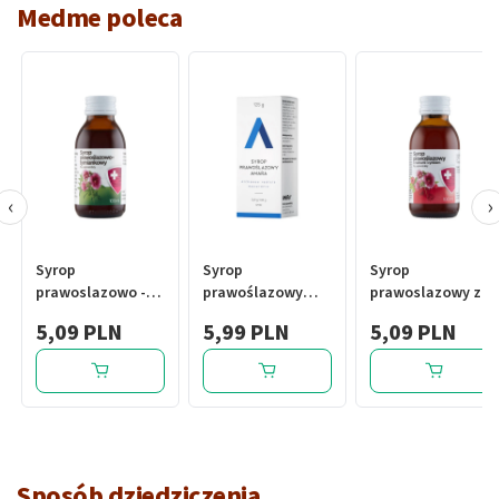
Medme poleca
‹
›
Syrop
Syrop
Syrop
prawoslazowo -
prawoślazowy
prawoslazowy z
tymiankowy, 100
Amara, syrop, 125
malinami i
5,09 PLN
5,99 PLN
5,09 PLN
ml
g
cynkiem, 100 ml
Sposób dziedziczenia