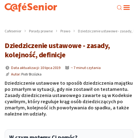
Cafesenior
Porady prawne
Prawo
Dziedziczenie ustawowe - zasady, kole
Dziedziczenie ustawowe - zasady,
kolejność, definicje
Data aktualizacji: 10 lipca 2019
~ 7 minut czytania
Autor:
Piotr Brzózka
Dziedziczenie ustawowe to sposób dziedziczenia majątku
po zmarłym w sytuacji, gdy nie zostawił on testamentu.
Zasady dziedziczenia ustawowego zawarte są w Kodeksie
cywilnym, który reguluje krąg osób dziedziczących po
zmarłym, kolejność ich powoływania do spadku, a także
należne im udziały.
W czym możemy Ci pomóc?