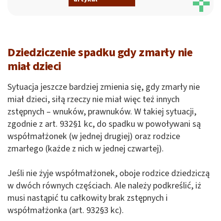
Dziedziczenie spadku gdy zmarły nie
miał dzieci
Sytuacja jeszcze bardziej zmienia się, gdy zmarły nie
miał dzieci, siłą rzeczy nie miał więc też innych
zstępnych – wnuków, prawnuków. W takiej sytuacji,
zgodnie z art. 932§1 kc, do spadku w powoływani są
współmałżonek (w jednej drugiej) oraz rodzice
zmarłego (każde z nich w jednej czwartej).
Jeśli nie żyje współmałżonek, oboje rodzice dziedziczą
w dwóch równych częściach. Ale należy podkreślić, iż
musi nastąpić tu całkowity brak zstępnych i
współmałżonka (art. 932§3 kc).