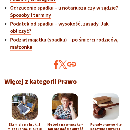
Odrzucenie spadku – u notariusza czy w sądzie?
Sposoby i terminy
Podatek od spadku – wysokość, zasady. Jak
obliczyć?
Podział majątku (spadku) – po śmierci rodziców,
małżonka
Więcej z kategorii Prawo
Eksmisja na bruk. Z
Metoda na wnuczka –
Porady prawne - ile
mieszkania, z lokalu
jak nie dać się okraść
kosztuje adwokat,