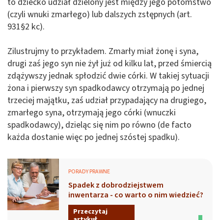
to dziecko udział dzielony jest między jego potomstwo
(czyli wnuki zmarłego) lub dalszych zstępnych (art.
931§2 kc).
Zilustrujmy to przykładem. Zmarły miał żonę i syna,
drugi zaś jego syn nie żył już od kilku lat, przed śmiercią
zdążywszy jednak spłodzić dwie córki. W takiej sytuacji
żona i pierwszy syn spadkodawcy otrzymają po jednej
trzeciej majątku, zaś udział przypadający na drugiego,
zmarłego syna, otrzymają jego córki (wnuczki
spadkodawcy), dzieląc się nim po równo (de facto
każda dostanie więc po jednej szóstej spadku).
PORADY PRAWNE
Spadek z dobrodziejstwem
inwentarza - co warto o nim wiedzieć?
Przeczytaj
artykuł