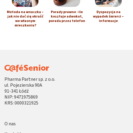
Metoda na wnuczka –
Porady prawne - ile
Dyspozycja na
jak nie dać się okraść
kosztuje adwokat,
wypadek śmierci –
we własnym
porada przez telefon
informacje
mieszkaniu?
Pharma Partner sp. z o.o.
ul. Pojezierska 90A
91-341 Łódź
NIP: 9471975869
KRS: 0000321925
O nas