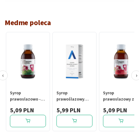
Medme poleca
‹
›
Syrop
Syrop
Syrop
prawoslazowo -
prawoślazowy
prawoslazowy z
tymiankowy, 100
Amara, syrop, 125
malinami i
5,09 PLN
5,99 PLN
5,09 PLN
ml
g
cynkiem, 100 ml