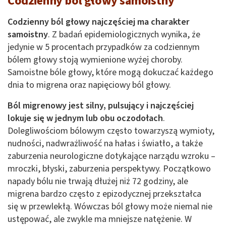
Codzienny ból głowy samoistny
Codzienny ból głowy najczęściej ma charakter
samoistny
. Z badań epidemiologicznych wynika, że
jedynie w 5 procentach przypadków za codziennym
bólem głowy stoją wymienione wyżej choroby.
Samoistne bóle głowy, które mogą dokuczać każdego
dnia to migrena oraz napięciowy ból głowy.
Ból migrenowy jest silny, pulsujący i najczęściej
lokuje się w jednym lub obu oczodołach
.
Dolegliwościom bólowym często towarzyszą wymioty,
nudności, nadwrażliwość na hałas i światło, a także
zaburzenia neurologiczne dotykające narządu wzroku –
mroczki, błyski, zaburzenia perspektywy. Początkowo
napady bólu nie trwają dłużej niż 72 godziny, ale
migrena bardzo często z epizodycznej przekształca
się w przewlekłą. Wówczas ból głowy może niemal nie
ustępować, ale zwykle ma mniejsze natężenie. W