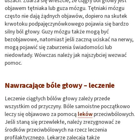
uszach. Zdarza się wreszcie, że ciągły ból głowy jest
objawem tętniaka lub guza mózgu. Tętniaki mózgu
często nie dają żądnych objawów, dopiero na skutek
krwotoku podpajęczynówkowego pojawia się bardzo
silny ból głowy. Guzy mózgu także mogą być
bezobjawowe, natomiast jeśli zaczną uciskać na nerwy,
mogą pojawić się zaburzenia świadomości lub
niedowłady. Wówczas należy jak najszybciej wezwać
pomoc.
Nawracające bóle głowy – leczenie
Leczenie ciągłych bólów głowy zależy przede
wszystkim od przyczyny. Bóle samoistne początkowo
leczy się objawowo za pomocą
leków
przeciwbólowych.
Jeśli staną się przewlekłe, należy zrezygnować ze
środków przeciwbólowych na rzecz leczenia
profilaktycznego. Lekarze zalecają także