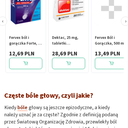
‹
›
Fervex ból i
Dektac, 25 mg,
Fervex Ból i
gorączka Forte, 1
tabletki
Gorączka, 500 mg,
g, tabletki
powlekane, 30 szt.
tabl.musuj., 16
12,69 PLN
28,69 PLN
13,49 PLN
musujące, 8 szt
szt
Częste bóle głowy, czyli jakie?
Kiedy
bóle
głowy są jeszcze epizodyczne, a kiedy
należy uznać je za częste? Zgodnie z definicją podaną
przez Światową Organizację Zdrowia, przewlekły ból