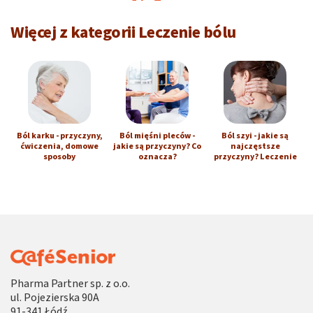
Więcej z kategorii Leczenie bólu
Ból karku - przyczyny,
Ból mięśni pleców -
Ból szyi - jakie są
ćwiczenia, domowe
jakie są przyczyny? Co
najczęstsze
sposoby
oznacza?
przyczyny? Leczenie
Pharma Partner sp. z o.o.
ul. Pojezierska 90A
91-341 Łódź