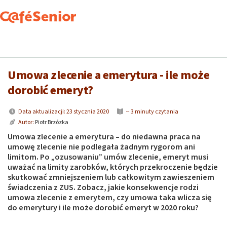
Cafesenior
Porady prawne
Emerytura
Umowa zlecenie a emerytura - il
Umowa zlecenie a emerytura - ile może
dorobić emeryt?
Data aktualizacji: 23 stycznia 2020
~ 3 minuty czytania
Autor:
Piotr Brzózka
Umowa zlecenie a emerytura – do niedawna praca na
umowę zlecenie nie podlegała żadnym rygorom ani
limitom. Po „ozusowaniu” umów zlecenie, emeryt musi
uważać na limity zarobków, których przekroczenie będzie
skutkować zmniejszeniem lub całkowitym zawieszeniem
świadczenia z ZUS. Zobacz, jakie konsekwencje rodzi
umowa zlecenie z emerytem, czy umowa taka wlicza się
do emerytury i ile może dorobić emeryt w 2020 roku?