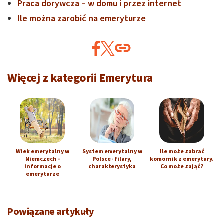
Praca dorywcza – w domu i przez internet
Ile można zarobić na emeryturze
Więcej z kategorii Emerytura
Wiek emerytalny w
System emerytalny w
Ile może zabrać
Niemczech -
Polsce - filary,
komornik z emerytury.
informacje o
charakterystyka
Co może zająć?
emeryturze
Powiązane artykuły