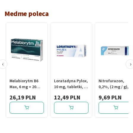
Medme poleca
‹
›
Melabiorytm B6
Loratadyna Pylox,
Nitrofurazon,
Max, 6 mg + 20
10 mg, tabletki, 10
0,2%, (2 mg / g),
mg, tabl., 30 szt
szt.
maść, 25 g
26,19 PLN
12,49 PLN
9,69 PLN