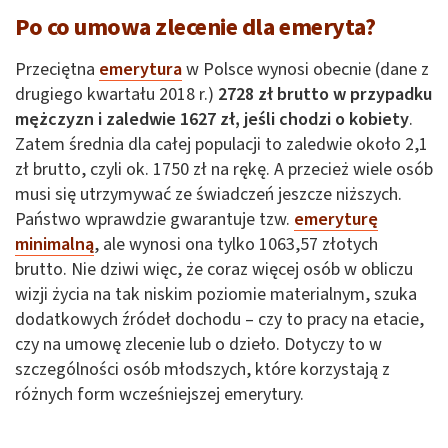
Po co umowa zlecenie dla emeryta?
Przeciętna
emerytura
w Polsce wynosi obecnie (dane z
drugiego kwartału 2018 r.)
2728 zł brutto w przypadku
mężczyzn i zaledwie 1627 zł, jeśli chodzi o kobiety
.
Zatem średnia dla całej populacji to zaledwie około 2,1
zł brutto, czyli ok. 1750 zł na rękę. A przecież wiele osób
musi się utrzymywać ze świadczeń jeszcze niższych.
Państwo wprawdzie gwarantuje tzw.
emeryturę
minimalną
, ale wynosi ona tylko 1063,57 złotych
brutto. Nie dziwi więc, że coraz więcej osób w obliczu
wizji życia na tak niskim poziomie materialnym, szuka
dodatkowych źródeł dochodu – czy to pracy na etacie,
czy na umowę zlecenie lub o dzieło. Dotyczy to w
szczególności osób młodszych, które korzystają z
różnych form wcześniejszej emerytury.