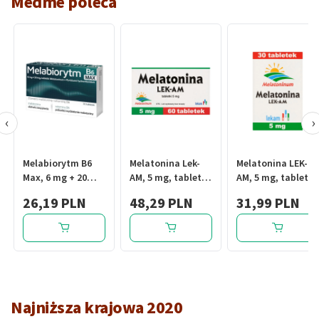
Medme poleca
‹
›
Melabiorytm B6
Melatonina Lek-
Melatonina LEK-
Max, 6 mg + 20
AM, 5 mg, tabletki,
AM, 5 mg, tabletki,
mg, tabl., 30 szt
60 szt.
30 szt.
26,19 PLN
48,29 PLN
31,99 PLN
Najniższa krajowa 2020