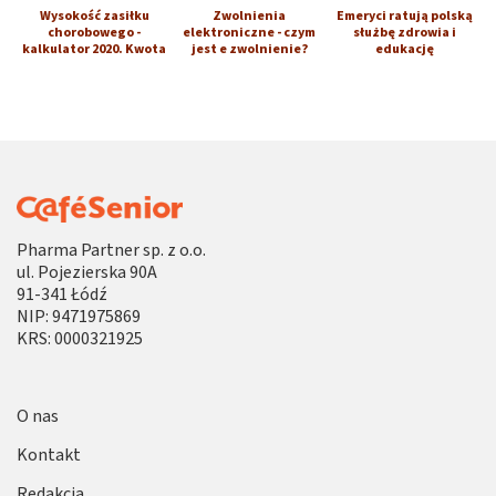
Wysokość zasiłku
Zwolnienia
Emeryci ratują polską
chorobowego -
elektroniczne - czym
służbę zdrowia i
kalkulator 2020. Kwota
jest e zwolnienie?
edukację
Pharma Partner sp. z o.o.
ul. Pojezierska 90A
91-341 Łódź
NIP: 9471975869
KRS: 0000321925
O nas
Kontakt
Redakcja