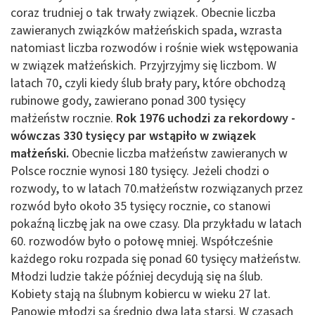
coraz trudniej o tak trwały związek. Obecnie liczba
zawieranych związków małżeńskich spada, wzrasta
natomiast liczba rozwodów i rośnie wiek wstępowania
w związek małżeńskich. Przyjrzyjmy się liczbom. W
latach 70, czyli kiedy ślub brały pary, które obchodzą
rubinowe gody, zawierano ponad 300 tysięcy
małżeństw rocznie.
Rok 1976 uchodzi za rekordowy -
wówczas 330 tysięcy par wstąpiło w związek
małżeński.
Obecnie liczba małżeństw zawieranych w
Polsce rocznie wynosi 180 tysięcy. Jeżeli chodzi o
rozwody, to w latach 70.małżeństw rozwiązanych przez
rozwód było około 35 tysięcy rocznie, co stanowi
pokaźną liczbę jak na owe czasy. Dla przykładu w latach
60. rozwodów było o połowę mniej. Współcześnie
każdego roku rozpada się ponad 60 tysięcy małżeństw.
Młodzi ludzie także później decydują się na ślub.
Kobiety stają na ślubnym kobiercu w wieku 27 lat.
Panowie młodzi są średnio dwa lata starsi. W czasach