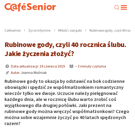
Cafesenior
Życie intymne
Miłość i związki
Rubinowe gody, czyli 40 roczn
Rubinowe gody, czyli 40 rocznica ślubu.
Jakie życzenia złożyć?
Data aktualizacji: 19 czerwca 2019
~ 3 minuty czytania
Autor:
Joanna Woźniak
Rubinowe gody to okazja by odstawić na bok codzienne
obowiązki i spędzić ze współmałżonkiem romantyczny
wieczór tylko we dwoje. Uczucie należy pielęgnować
każdego dnia, ale w rocznicę ślubu warto zrobić coś
wyjątkowego dla drugiej połówki. Jaki prezent na
rubinowe gody można wręczyć współmałżonkowi? Czego
można sobie wzajemnie życzyć po 40 latach spędzonych
razem?