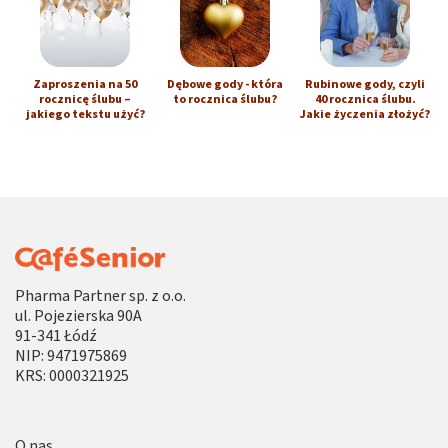
Zaproszenia na 50
Dębowe gody - która
Rubinowe gody, czyli
rocznicę ślubu –
to rocznica ślubu?
40 rocznica ślubu.
jakiego tekstu użyć?
Jakie życzenia złożyć?
Pharma Partner sp. z o.o.
ul. Pojezierska 90A
91-341 Łódź
NIP: 9471975869
KRS: 0000321925
O nas