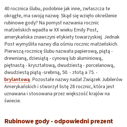
40 rocznica ślubu, podobnie jak inne, zwłaszcza te
okrągłe, ma swoją nazwę. Skąd się wzięło określenie
rubinowe gody? Na pomysł nazwania rocznic
małżeńskich wpadła w XX wieku Emily Post,
amerykańska znawczyni etykiety towarzyskiej. Jednak
Post wymyśliła nazwy dla ośmiu rocznic małżeńskich.
Pierwszą rocznicę ślubu nazwała papierową, piątą -
drewnianą, dziesiątą - cynową lub aluminiową,
piętnastą - kryształową, dwudziestą - porcelanową,
dwudziestą piątą -srebrną, 50. - złotą a 75. -
brylantową
. Pozostałe nazwy nadał Związek Jubilerów
Amerykańskich i stworzył listę 28 rocznic, która jest
uznawana i stosowana przez większość krajów na
świecie.
Rubinowe gody - odpowiedni prezent