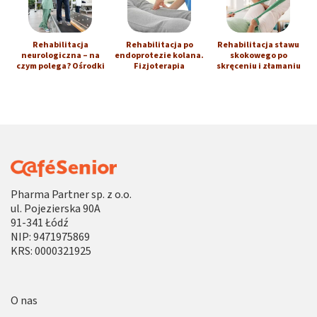
Rehabilitacja
Rehabilitacja po
Rehabilitacja stawu
neurologiczna – na
endoprotezie kolana.
skokowego po
czym polega? Ośrodki
Fizjoterapia
skręceniu i złamaniu
Pharma Partner sp. z o.o.
ul. Pojezierska 90A
91-341 Łódź
NIP: 9471975869
KRS: 0000321925
O nas