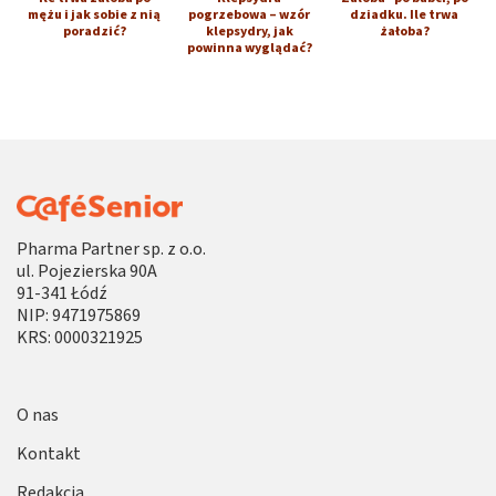
mężu i jak sobie z nią
pogrzebowa – wzór
dziadku. Ile trwa
poradzić?
klepsydry, jak
żałoba?
powinna wyglądać?
Pharma Partner sp. z o.o.
ul. Pojezierska 90A
91-341 Łódź
NIP: 9471975869
KRS: 0000321925
O nas
Kontakt
Redakcja