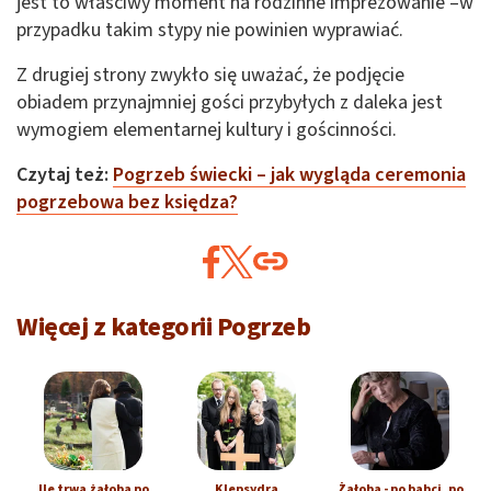
jest to właściwy moment na rodzinne imprezowanie –w
przypadku takim stypy nie powinien wyprawiać.
Z drugiej strony zwykło się uważać, że podjęcie
obiadem przynajmniej gości przybyłych z daleka jest
wymogiem elementarnej kultury i gościnności.
Czytaj też:
Pogrzeb świecki – jak wygląda ceremonia
pogrzebowa bez księdza?
Więcej z kategorii Pogrzeb
Ile trwa żałoba po
Klepsydra
Żałoba - po babci, po