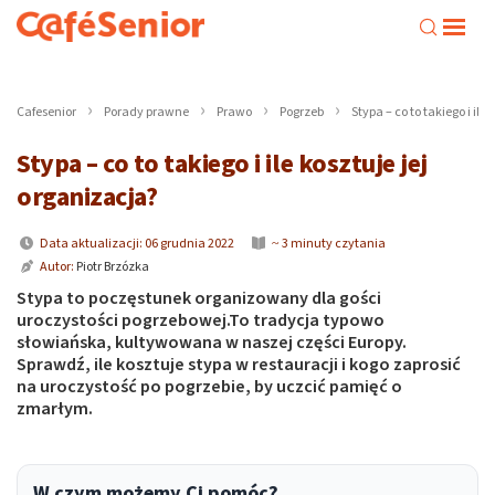
Cafesenior
Porady prawne
Prawo
Pogrzeb
Stypa – co to takiego i ile
Stypa – co to takiego i ile kosztuje jej
organizacja?
Data aktualizacji: 06 grudnia 2022
~ 3 minuty czytania
Autor:
Piotr Brzózka
Stypa to poczęstunek organizowany dla gości
uroczystości pogrzebowej.To tradycja typowo
słowiańska, kultywowana w naszej części Europy.
Sprawdź, ile kosztuje stypa w restauracji i kogo zaprosić
na uroczystość po pogrzebie, by uczcić pamięć o
zmarłym.
W czym możemy Ci pomóc?