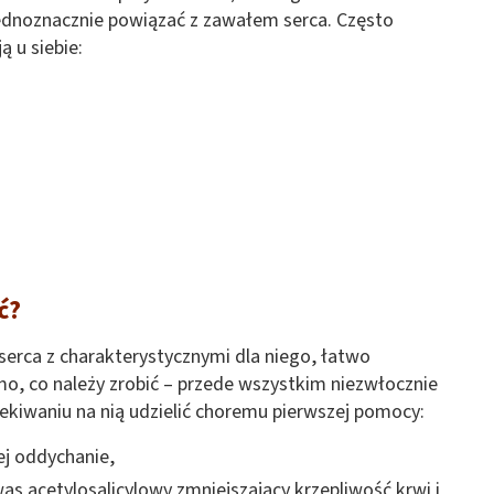
ednoznacznie powiązać z zawałem serca. Często
ą u siebie:
ć?
serca z charakterystycznymi dla niego, łatwo
, co należy zrobić – przede wszystkim niezwłocznie
iwaniu na nią udzielić choremu pierwszej pomocy:
ej oddychanie,
was acetylosalicylowy zmniejszający krzepliwość krwi i