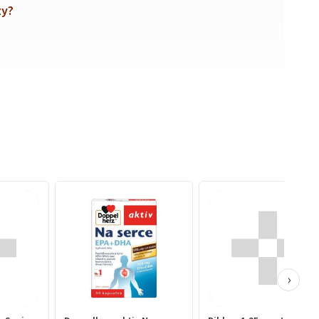
zy?
›