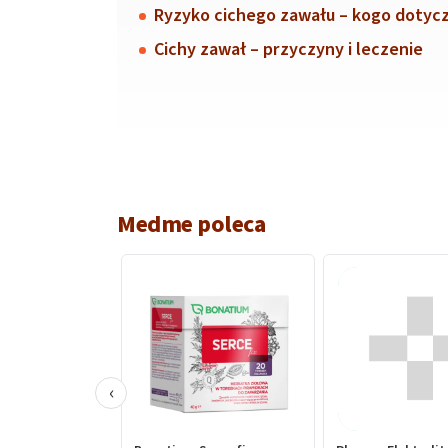
Ryzyko cichego zawału – kogo dotyc
Cichy zawał – przyczyny i leczenie
Medme poleca
‹