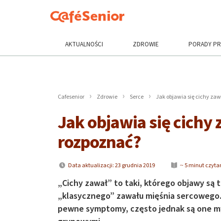
AKTUALNOŚCI
ZDROWIE
PORADY P
Cafesenior
Zdrowie
Serce
Jak objawia się cichy zaw
Jak objawia się cichy 
rozpoznać?
Data aktualizacji: 23 grudnia 2019
~ 5 minut czyta
„Cichy zawał” to taki, którego objawy są
„klasycznego” zawału mięśnia sercowego.
pewne symptomy, często jednak są one my