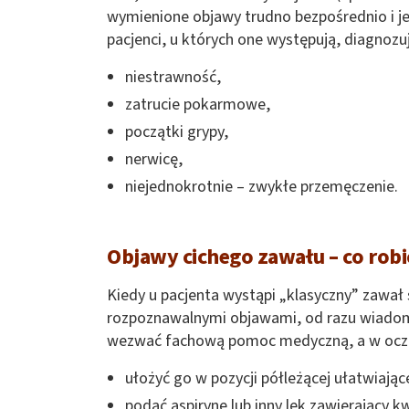
wymienione objawy trudno bezpośrednio i j
pacjenci, u których one występują, diagnozuj
niestrawność,
zatrucie pokarmowe,
początki grypy,
nerwicę,
niejednokrotnie – zwykłe przemęczenie.
Objawy cichego zawału – co robi
Kiedy u pacjenta wystąpi „klasyczny” zawał 
rozpoznawalnymi objawami, od razu wiadomo
wezwać fachową pomoc medyczną, a w oczek
ułożyć go w pozycji półleżącej ułatwiając
podać aspirynę lub inny lek zawierający k