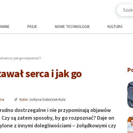
RAWNE
PASJE
NOWE TECHNOLOGIE
KULTURA
ał serca i jak go rozpoznać?
P
zawał serca i jak go
nia
Autor:
Justyna Gabrysiak-Kula
 trudno dostrzegalne i nie przypominają objawów
 Czy są zatem sposoby, by go rozpoznać? Daje on
lone z innymi dolegliwościami – żołądkowymi czy