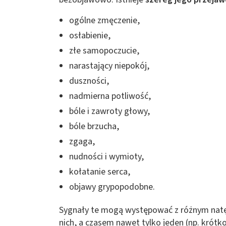
ogólne zmęczenie,
osłabienie,
złe samopoczucie,
narastający niepokój,
duszności,
nadmierna potliwość,
bóle i zawroty głowy,
bóle brzucha,
zgaga,
nudności i wymioty,
kołatanie serca,
objawy grypopodobne.
Sygnały te mogą występować z różnym natęże
nich, a czasem nawet tylko jeden (np. krótk