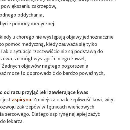
i powiększaniu zakrzepów,
bodnego oddychania,
ybycie pomocy medycznej.
 kiedy u chorego nie występują objawy jednoznacznie
po pomoc medyczną, kiedy zauważa się tylko
Takie sytuacje rzeczywiście nie są podstawą do
jrzewa, że mógł wystąpić u niego zawał,
za. Żadnych objawów nagłego pogorszenia
waż może to doprowadzić do bardzo poważnych,
od razu przyjąć leki zawierające kwas
h jest
aspiryna
. Zmniejsza ona krzepliwość krwi, więc
e rozwoju zakrzepów w tętnicach wieńcowych
ia sercowego. Dlatego aspirynę najlepiej zażyć
do lekarza.