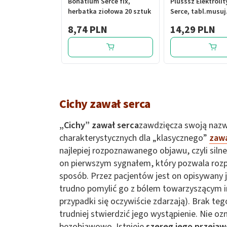
Bonatium Serce fix,
Plusssz Elektrolit
herbatka ziołowa 20 sztuk
Serce, tabl.musuj.
8,74 PLN
14,29 PLN
Cichy zawał serca
„Cichy” zawał serca
zawdzięcza swoją naz
charakterystycznych dla „klasycznego”
zaw
najlepiej rozpoznawanego objawu, czyli sil
on pierwszym sygnałem, który pozwala roz
sposób. Przez pacjentów jest on opisywany ja
trudno pomylić go z bólem towarzyszącym i
przypadki się oczywiście zdarzają). Brak te
trudniej stwierdzić jego wystąpienie. Nie oz
bezobjawowo. Istnieje
szereg jego przeja