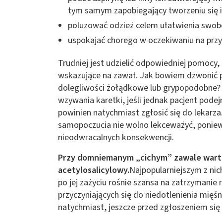
tym samym zapobiegający tworzeniu się 
poluzować odzież celem ułatwienia swo
uspokajać chorego w oczekiwaniu na prz
Trudniej jest udzielić odpowiedniej pomocy,
wskazujące na zawał. Jak bowiem dzwonić 
dolegliwości żołądkowe lub grypopodobne? 
wzywania karetki, jeśli jednak pacjent pode
powinien natychmiast zgłosić się do lekar
samopoczucia nie wolno lekceważyć, ponie
nieodwracalnych konsekwencji.
Przy domniemanym „cichym” zawale warto 
acetylosalicylowy.
Najpopularniejszym z nic
po jej zażyciu rośnie szansa na zatrzymani
przyczyniających się do niedotlenienia mięśn
natychmiast, jeszcze przed zgłoszeniem się 