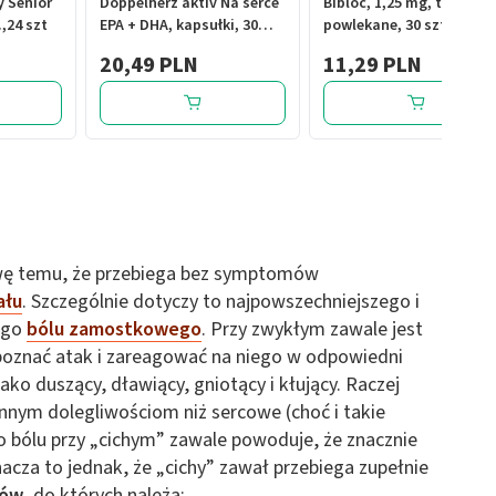
y Senior
Doppelherz aktiv Na serce
Bibloc, 1,25 mg, tabletki
,24 szt
EPA + DHA, kapsułki, 30
powlekane, 30 szt.
szt.
20,49 PLN
11,29 PLN
wę temu, że przebiega bez symptomów
ału
. Szczególnie dotyczy to najpowszechniejszego i
nego
bólu zamostkowego
. Przy zwykłym zawale jest
poznać atak i zareagować na niego w odpowiedni
ko duszący, dławiący, gniotący i kłujący. Raczej
nnym dolegliwościom niż sercowe (choć i takie
go bólu przy „cichym” zawale powoduje, że znacznie
nacza to jednak, że „cichy” zawał przebiega zupełnie
wów
, do których należą: