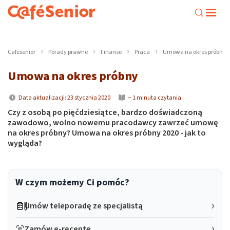
Cafesenior
Porady prawne
Finanse
Praca
Umowa na okres próbny
Umowa na okres próbny
Data aktualizacji: 23 stycznia 2020
~ 1 minuta czytania
Czy z osobą po pięćdziesiątce, bardzo doświadczoną
zawodowo, wolno nowemu pracodawcy zawrzeć umowę
na okres próbny? Umowa na okres próbny 2020 - jak to
wygląda?
W czym możemy Ci pomóc?
Umów teleporadę ze specjalistą
Zamów e-receptę