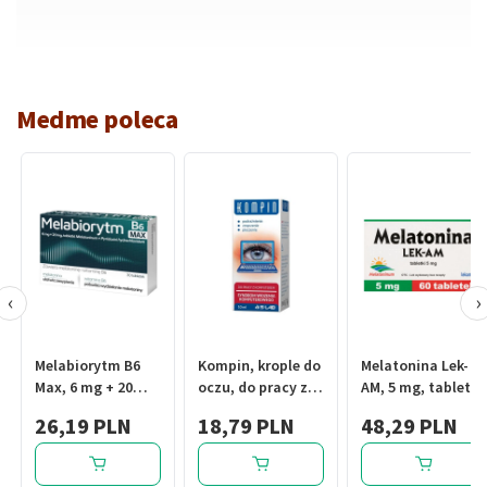
Medme poleca
‹
›
Melabiorytm B6
Kompin, krople do
Melatonina Lek-
Max, 6 mg + 20
oczu, do pracy z
AM, 5 mg, tabletki,
mg, tabl., 30 szt
komputerem, 10
60 szt.
26,19 PLN
18,79 PLN
48,29 PLN
ml