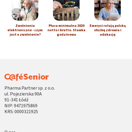
Zwolnienia
Płaca minimalna 2020
Emeryci ratują polską
elektroniczne - czym
netto i brutto. Stawka
służbę zdrowia i
jest e zwolnienie?
godzinowa
edukację
Pharma Partner sp. z o.o.
ul. Pojezierska 90A
91-341 Łódź
NIP: 9471975869
KRS: 0000321925