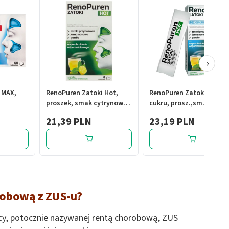
›
 MAX,
RenoPuren Zatoki Hot,
RenoPuren Zatoki Hot be
proszek, smak cytrynowo-
cukru, prosz.,sm.cytr.-
miętowy, 8 saszetek
miet.,8sasz.
21,39 PLN
23,19 PLN
orobową z ZUS-u?
acy, potocznie nazywanej rentą chorobową, ZUS