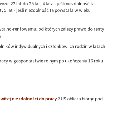
ej 22 lat do 25 lat, 4 lata - jeśli niezdolność ta
, 5 lat - jeśli niezdolność ta powstała w wieku
talno-rentowemu, od których zależy prawo do renty
y:
lników indywidualnych i członków ich rodzin w latach
racy w gospodarstwie rolnym po ukończeniu 16 roku
witej niezdolności do pracy
ZUS oblicza biorąc pod