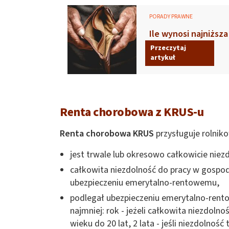
PORADY PRAWNE
Ile wynosi najniższ
inwalidzka)?
Przeczytaj
artykuł
Renta chorobowa z KRUS-u
Renta chorobowa KRUS
przysługuje rolniko
jest trwale lub okresowo całkowicie nie
całkowita niezdolność do pracy w gospo
ubezpieczeniu emerytalno-rentowemu,
podlegał ubezpieczeniu emerytalno-ren
najmniej: rok - jeżeli całkowita niezdol
wieku do 20 lat, 2 lata - jeśli niezdolność