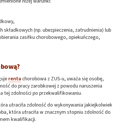
ymienione niżej warunki:
dkowy,
 składkowych (np. ubezpieczenia, zatrudnienia) lub
obierania zasiłku chorobowego, opiekuńczego,
obową?
guje
renta
chorobowa z ZUS-u, uważa się osobę,
olność do pracy zarobkowej z powodu naruszenia
a tej zdolności po przekwalifikowaniu.
tóra utraciła zdolność do wykonywania jakiejkolwiek
oba, która utraciła w znacznym stopniu zdolność do
mem kwalifikacji.