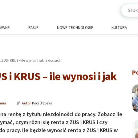
RAWNE
PASJE
NOWE TECHNOLOGIE
KULTURA
ZUS i KRUS – ile wynosi i jak ją dostać?
P
 i KRUS – ile wynosi i jak
ania
Autor:
Piotr Brzózka
a rentę z tytułu niezdolności do pracy. Zobacz ile
mać, czym różni się renta z ZUS i KRUS i czy
do pracy. Ile będzie wynosić renta z ZUS i KRUS w