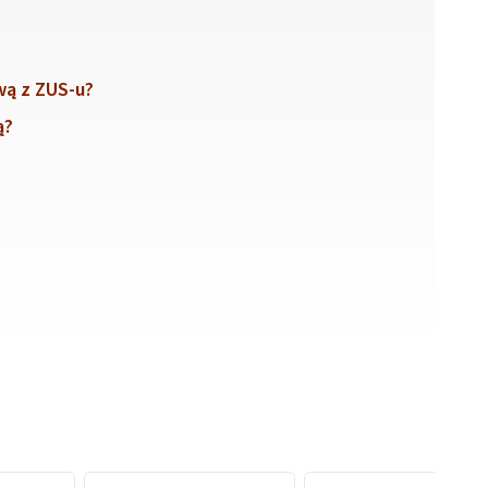
wą z ZUS-u?
ą?