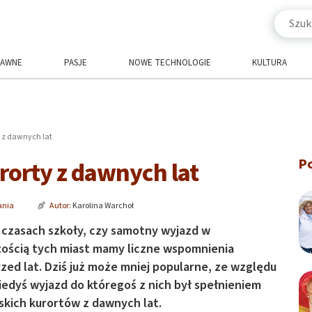
RAWNE
PASJE
NOWE TECHNOLOGIE
KULTURA
y z dawnych lat
P
rorty z dawnych lat
ania
Autor:
Karolina Warchoł
 czasach szkoły, czy samotny wyjazd w
ością tych miast mamy liczne wspomnienia
d lat. Dziś już może mniej popularne, ze względu
kiedyś wyjazd do któregoś z nich był spełnieniem
kich kurortów z dawnych lat.