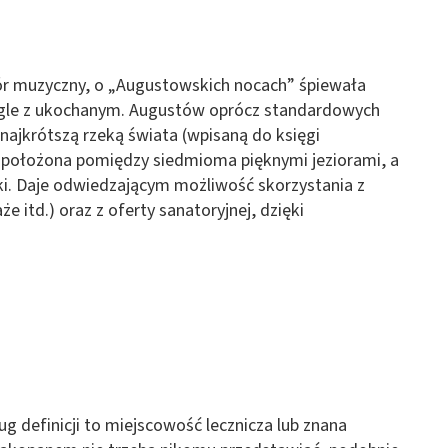
ór muzyczny, o „Augustowskich nocach” śpiewała
gle z ukochanym. Augustów oprócz standardowych
najkrótszą rzeką świata (wpisaną do księgi
t położona pomiędzy siedmioma pięknymi jeziorami, a
ski. Daje odwiedzającym możliwość skorzystania z
e itd.) oraz z oferty sanatoryjnej, dzięki
g definicji to miejscowość lecznicza lub znana