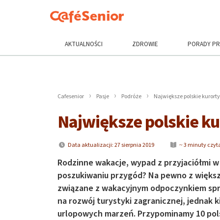
AKTUALNOŚCI
ZDROWIE
PORADY P
Cafesenior
Pasje
Podróże
Największe polskie kurort
Największe polskie ku
Data aktualizacji: 27 sierpnia 2019
~ 3 minuty czyt
Rodzinne wakacje, wypad z przyjaciółmi w
poszukiwaniu przygód? Na pewno z większ
związane z wakacyjnym odpoczynkiem sprze
na rozwój turystyki zagranicznej, jednak 
urlopowych marzeń. Przypominamy 10 pols