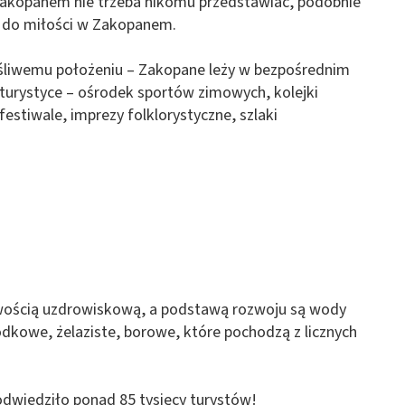
kopanem nie trzeba nikomu przedstawiać, podobnie
 do miłości w Zakopanem.
śliwemu położeniu – Zakopane leży w bezpośrednim
 turystyce – ośrodek sportów zimowych, kolejki
festiwale, imprezy folklorystyczne, szlaki
owością uzdrowiskową, a podstawą rozwoju są wody
dkowe, żelaziste, borowe, które pochodzą z licznych
dwiedziło ponad 85 tysięcy turystów!