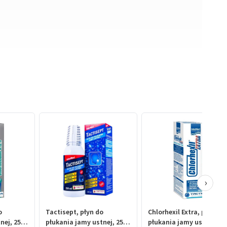
›
o
Tactisept, płyn do
Chlorhexil Extra, płyn do
nej, 250
płukania jamy ustnej, 250
płukania jamy ustnej, 25