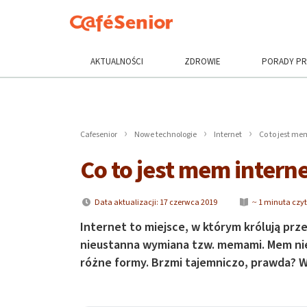
AKTUALNOŚCI
ZDROWIE
PORADY P
Cafesenior
Nowe technologie
Internet
Co to jest me
Co to jest mem inter
Data aktualizacji: 17 czerwca 2019
~ 1 minuta czy
Internet to miejsce, w którym królują prz
nieustanna wymiana tzw. memami. Mem nie
różne formy. Brzmi tajemniczo, prawda? W 