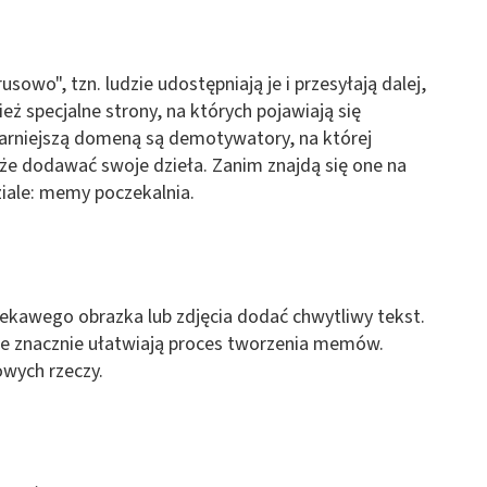
sowo", tzn. ludzie udostępniają je i przesyłają dalej,
eż specjalne strony, na których pojawiają się
larniejszą domeną są demotywatory, na której
kże dodawać swoje dzieła. Zanim znajdą się one na
ziale: memy poczekalnia.
kawego obrazka lub zdjęcia dodać chwytliwy tekst.
tóre znacznie ułatwiają proces tworzenia memów.
owych rzeczy.