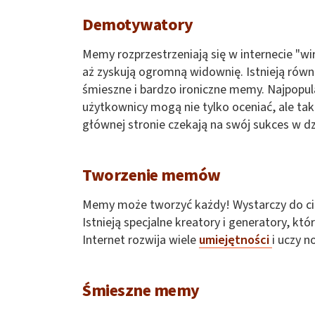
Demotywatory
Memy rozprzestrzeniają się w internecie "wiru
aż zyskują ogromną widownię. Istnieją równi
śmieszne i bardzo ironiczne memy. Najpopu
użytkownicy mogą nie tylko oceniać, ale ta
głównej stronie czekają na swój sukces w d
Tworzenie memów
Memy może tworzyć każdy! Wystarczy do cie
Istnieją specjalne kreatory i generatory, k
Internet rozwija wiele
umiejętności
i uczy n
Śmieszne memy