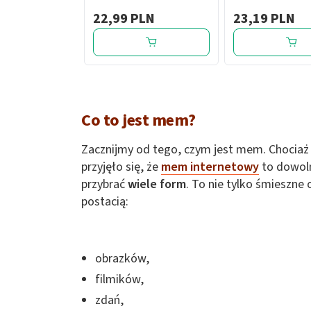
extra soft, 1 szt.
ml
22,99 PLN
23,19 PLN
Co to jest mem?
Zacznijmy od tego, czym jest mem. Chociaż 
przyjęło się, że
mem internetowy
to dowol
przybrać
wiele form
. To nie tylko śmieszne
postacią:
obrazków,
filmików,
zdań,