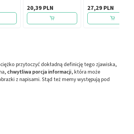
ml
ml
20,39 PLN
27,29 PLN
ciężko przytoczyć dokładną definicję tego zjawiska,
na,
chwytliwa porcja informacj
i, która może
 obrazki z napisami. Stąd też memy występują pod