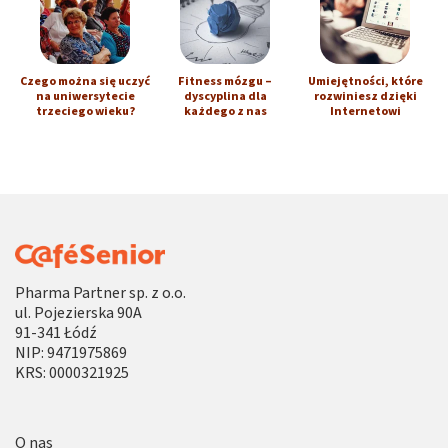
Czego można się uczyć
Fitness mózgu –
Umiejętności, które
na uniwersytecie
dyscyplina dla
rozwiniesz dzięki
trzeciego wieku?
każdego z nas
Internetowi
Pharma Partner sp. z o.o.
ul. Pojezierska 90A
91-341 Łódź
NIP: 9471975869
KRS: 0000321925
O nas