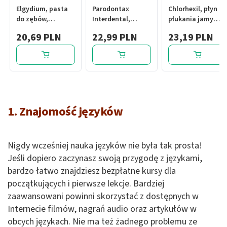
Elgydium, pasta
Parodontax
Chlorhexil, płyn do
do zębów,
Interdental,
płukania jamy
edukacyjna, 50 ml
szczoteczka do
ustnej, 250 ml
20,69 PLN
22,99 PLN
23,19 PLN
zębów, extra soft,
1 szt.
1. Znajomość języków
Nigdy wcześniej nauka języków nie była tak prosta!
Jeśli dopiero zaczynasz swoją przygodę z językami,
bardzo łatwo znajdziesz bezpłatne kursy dla
początkujących i pierwsze lekcje. Bardziej
zaawansowani powinni skorzystać z dostępnych w
Internecie filmów, nagrań audio oraz artykułów w
obcych językach. Nie ma też żadnego problemu ze