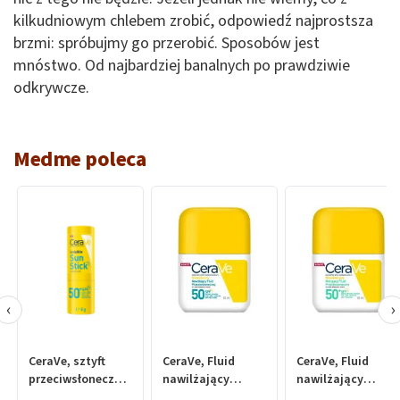
kilkudniowym chlebem zrobić, odpowiedź najprostsza
brzmi: spróbujmy go przerobić. Sposobów jest
mnóstwo. Od najbardziej banalnych po prawdziwie
odkrywcze.
Medme poleca
‹
›
CeraVe, sztyft
CeraVe, Fluid
CeraVe, Fluid
przeciwsłoneczny,
nawilżający
nawilżający
SPF50+, 8 g
przeciwsłoneczny,
przeciwsłoneczny,