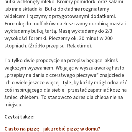
bułki wchłonęły mleko. Kroimy pomidorki oraz salami
lub inne składniki. Bułki dokładnie rozgniatamy
widelcem i łączymy z przygotowanymi dodatkami.
Foremkę do muffinków natłuszczamy odrobiną masła i
wykładamy bułką tartą. Masę wykładamy do 2/3
wysokości foremki. Pieczemy ok. 30 minut w 200
stopniach. (Żródło przepisu: Relaxtime).
To tylko dwie propozycje na przepisy będące jakimś
większym wyzwaniem. Wbijając w wyszukiwarkę hasło
„przepisy na dania z czerstwego pieczywa” znajdziecie
ich o wiele jeszcze więcej. Tyle, by każdy mógł odnaleźć
coś inspirującego dla siebie i przestać zapełniać kosz na
śmieci chlebem. To stanowczo adres dla chleba nie na
miejscu.
Czytaj także:
Ciasto na pizzę - jak zrobić pizzę w domu?