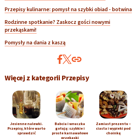
Przepisy kulinarne: pomysł na szybki obiad - botwina
Rodzinne spotkanie? Zaskocz gości nowymi
przekąskami!
Pomysły na dania z kaszą
Więcej z kategorii Przepisy
Jesienne nalewki.
Babcia i wnuczka
Zamiast prezentu –
Przepisy, które warto
gotują: szybkie i
ciasta i wypieki pod
sprawdzić
proste karnawałowe
choinkę
przekąski