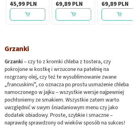
45,99 PLN
69,89 PLN
69,89 PLN
SPF50, 50 ml
SPF50+, 50 ml
Grzanki
Grzanki
– czy to z kromki chleba z tostera, czy
pokrojone w kostkę i wrzucone na patelnię na
rozgrzany olej, czy też te wysublimowanie zwane
„francuskimi”, co oznacza po prostu usmażenie chleba
namoczonego w jajku – wszystkie wersje najpewniej
pochłoniemy ze smakiem. Wszystkie zatem warto
uwzględnić w swym śniadaniowym menu czy jako
dodatek obiadowy. Proste, szybkie i smaczne –
naprawdę sprawdzony od wieków sposób na sukces!