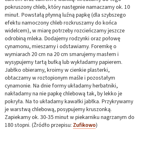
pokruszony chleb, który następnie namaczamy ok. 10
minut. Powstałą płynną luźną papkę (dla szybszego
efektu namoczony chleb rozkruszamy do końca
widelcem), w miarę potrzeby rozcieńczamy jeszcze
odrobiną mleka. Dodajemy rodzynki oraz połowę
cynamonu, mieszamy i odstawiamy. Foremkę o
wymiarach 20 cm na 20 cm smarujemy masłem i
wysypujemy tartą bułką lub wykładamy papierem.
Jabłko obieramy, kroimy w cienkie plasterki,
obtaczamy w roztopionym maśle i pozostałym
cynamonie. Na dnie formy układamy herbatniki,
nakładamy na nie papkę chlebową tak, by lekko je
pokryła. Na to układamy kawałki jabłka. Przykrywamy
je warstwą chlebową, posypujemy kruszonką.
Zapiekamy ok. 30-35 minut w piekarniku nagrzanym do
180 stopni. (Źródło przepisu:
Zufikowo
)