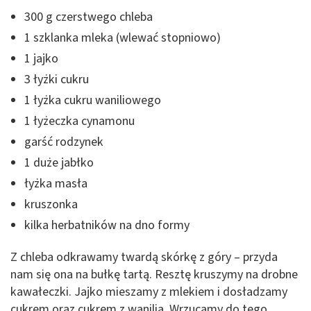
300 g czerstwego chleba
1 szklanka mleka (wlewać stopniowo)
1 jajko
3 łyżki cukru
1 łyżka cukru waniliowego
1 łyżeczka cynamonu
garść rodzynek
1 duże jabłko
łyżka masła
kruszonka
kilka herbatników na dno formy
Z chleba odkrawamy twardą skórkę z góry – przyda
nam się ona na bułkę tartą. Resztę kruszymy na drobne
kawałeczki. Jajko mieszamy z mlekiem i dosładzamy
cukrem oraz cukrem z wanilią. Wrzucamy do tego