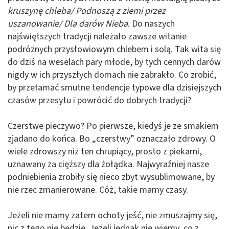
kruszynę chleba/ Podnoszą z ziemi przez
uszanowanie/ Dla darów Nieba
. Do naszych
najświętszych tradycji należało zawsze witanie
podróżnych przysłowiowym chlebem i solą. Tak wita się
do dziś na weselach pary młode, by tych cennych darów
nigdy w ich przyszłych domach nie zabrakło. Co zrobić,
by przełamać smutne tendencje typowe dla dzisiejszych
czasów przesytu i powrócić do dobrych tradycji?
Czerstwe pieczywo? Po pierwsze, kiedyś je ze smakiem
zjadano do końca. Bo „czerstwy” oznaczało zdrowy. O
wiele zdrowszy niż ten chrupiący, prosto z piekarni,
uznawany za cięższy dla żołądka. Najwyraźniej nasze
podniebienia zrobiły się nieco zbyt wysublimowane, by
nie rzec zmanierowane. Cóż, takie mamy czasy.
Jeżeli nie mamy zatem ochoty jeść, nie zmuszajmy się,
nic z tego nie będzie. Jeżeli jednak nie wiemy, co z