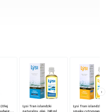
›
 (Olej
Lysi Tran islandzki
Lysi Tran islandzki o
Budwig,
naturalny, olej, 240 ml
smaku cytrynowym, olej,