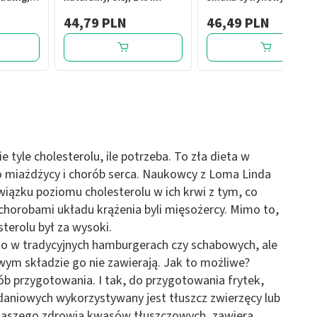
240 ml
44,79 PLN
46,49 PLN
tyle cholesterolu, ile potrzeba. To zła dieta w
o miażdżycy i chorób serca. Naukowcy z Loma Linda
wiązku poziomu cholesterolu w ich krwi z tym, co
 i chorobami układu krążenia byli mięsożercy. Mimo to,
terolu był za wysoki.
lko w tradycyjnych hamburgerach czy schabowych, ale
m składzie go nie zawierają. Jak to możliwe?
ób przygotowania. I tak, do przygotowania frytek,
daniowych wykorzystywany jest tłuszcz zwierzęcy lub
a naszego zdrowia kwasów tłuszczowych, zawiera