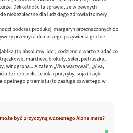
turze. Delikatność ta sprawia, że w pewnych
le niebezpieczne dla ludzkiego zdrowia izomery
chodzi podczas produkcji margaryn przeznaczonych do
żywczy przemyca do naszego pożywienia groźne
jabłka (to absolutny lider, codziennie warto zjadać co
strączkowe, marchew, brokuły, seler, pietruszka,
sy, winogrona... A zatem „Viva warzywa!”, „Viva,
a też czosnek, cebula i por, ryby, soja (dzięki
owe z pełnego przemiału (to zasługa zawartego w
l może być przyczyną wczesnego Alzheimera?