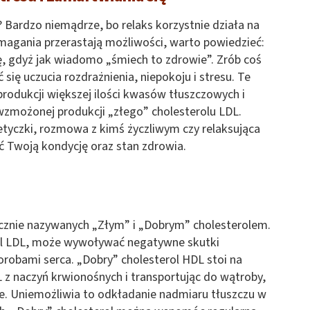
Bardzo niemądrze, bo relaks korzystnie działa na
magania przerastają możliwości, warto powiedzieć:
dię, gdyż jak wiadomo „śmiech to zdrowie”. Zrób coś
ć się uczucia rozdrażnienia, niepokoju i stresu. Te
odukcji większej ilości kwasów tłuszczowych i
 wzmożonej produkcji „złego” cholesterolu LDL.
tyczki, rozmowa z kimś życzliwym czy relaksująca
ć Twoją kondycję oraz stan zdrowia.
tocznie nazywanych „Złym” i „Dobrym” cholesterolem.
rol LDL, może wywoływać negatywne skutki
orobami serca. „Dobry” cholesterol HDL stoi na
 z naczyń krwionośnych i transportując do wątroby,
e. Uniemożliwia to odkładanie nadmiaru tłuszczu w