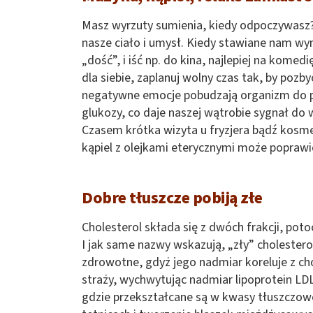
Masz wyrzuty sumienia, kiedy odpoczywasz? 
nasze ciało i umysł. Kiedy stawiane nam wy
„dość”, i iść np. do kina, najlepiej na kome
dla siebie, zaplanuj wolny czas tak, by pozby
negatywne emocje pobudzają organizm do pr
glukozy, co daje naszej wątrobie sygnał do
Czasem krótka wizyta u fryzjera bądź kosme
kąpiel z olejkami eterycznymi może poprawi
Dobre tłuszcze pobiją złe
Cholesterol składa się z dwóch frakcji, po
I jak same nazwy wskazują, „zły” choleste
zdrowotne, gdyż jego nadmiar koreluje z ch
straży, wychwytując nadmiar lipoprotein LDL
gdzie przekształcane są w kwasy tłuszczow