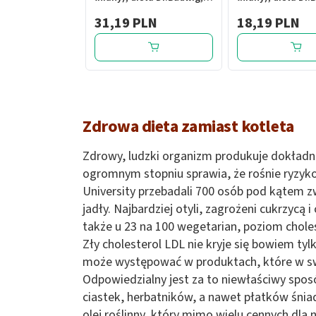
500 ml
250 ml
31,19 PLN
18,19 PLN
Zdrowa dieta zamiast kotleta
Zdrowy, ludzki organizm produkuje dokładnie 
ogromnym stopniu sprawia, że rośnie ryzyk
University przebadali 700 osób pod kątem z
jadły. Najbardziej otyli, zagrożeni cukrzycą
także u 23 na 100 wegetarian, poziom choles
Zły cholesterol LDL nie kryje się bowiem ty
może występować w produktach, które w swy
Odpowiedzialny jest za to niewłaściwy spos
ciastek, herbatników, a nawet płatków śnia
olej roślinny, który mimo wielu cennych dl