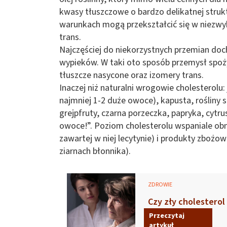
kwasy tłuszczowe o bardzo delikatnej struk
warunkach mogą przekształcić się w niezwyk
trans.
Najczęściej do niekorzystnych przemian do
wypieków. W taki oto sposób przemysł spo
tłuszcze nasycone oraz izomery trans.
Inaczej niż naturalni wrogowie cholesterolu: 
najmniej 1-2 duże owoce), kapusta, rośliny 
grejpfruty, czarna porzeczka, papryka, cytru
owoce!”. Poziom cholesterolu wspaniale obniż
zawartej w niej lecytynie) i produkty zboż
ziarnach błonnika).
ZDROWIE
Czy zły cholestero
Przeczytaj
artykuł