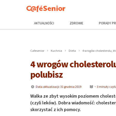
AKTUALNOŚCI
ZDROWIE
PORADY P
Cafesenior
Kuchnia
Dieta
4 wrogów cholesterolu, k
4 wrogów cholesterol
polubisz
Data aktualizacji: 31 grudnia 2019
~ 3 minuty czyt
Walka ze zbyt wysokim poziomem choleste
(czyli leków). Dobra wiadomość: choleste
skorzystać z ich pomocy.