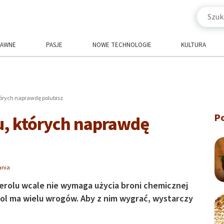
RAWNE
PASJE
NOWE TECHNOLOGIE
KULTURA
tórych naprawdę polubisz
P
u, których naprawdę
ania
rolu wcale nie wymaga użycia broni chemicznej
rol ma wielu wrogów. Aby z nim wygrać, wystarczy