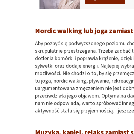
Nordic walking lub joga zamias
Aby pozbyć się podwyższonego poziomu chol
skrupulatnie przestrzegana. Trzeba zadbać t
dotlenia komórki i poprawia krążenie, dzię
sylwetki oraz dodaje energii. Najlepiej wyb
możliwości. Nie chodzi o to, by się przemęcz
tu joga, nordic walking, pływanie, rekreacyj
uargumentowana zmęczeniem nie jest dobr
przeciwdziała jego objawom. Optymalna dawk
nam nie odpowiada, warto spróbować innego,
aktywność stała się przyjemnością. I jeszcze
Muzyka, kąpiel, relaks zamiast s