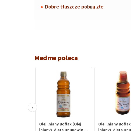
Dobre tłuszcze pobiją złe
Medme poleca
‹
Olej lniany Boflax (Olej
Olej lniany Boflax
lniany), dieta Dr.Budwig,
lniany), dieta Dr.