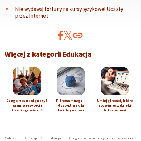
Nie wydawaj fortuny na kursy językowe! Ucz się
przez Internet
Więcej z kategorii Edukacja
Czego można się uczyć
Fitness mózgu –
Umiejętności, które
na uniwersytecie
dyscyplina dla
rozwiniesz dzięki
trzeciego wieku?
każdego z nas
Internetowi
Cafesenior
Pasje
Edukacja
Czego można się uczyć na uniwersytecie trz