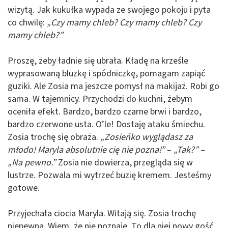
wizytą. Jak kukułka wypada ze swojego pokoju i pyta
co chwilę:
„Czy mamy chleb? Czy mamy chleb? Czy
mamy chleb?”
Proszę, żeby ładnie się ubrała. Kładę na krześle
wyprasowaną bluzkę i spódniczkę, pomagam zapiąć
guziki. Ale Zosia ma jeszcze pomysł na makijaż. Robi go
sama. W tajemnicy. Przychodzi do kuchni, żebym
oceniła efekt. Bardzo, bardzo czarne brwi i bardzo,
bardzo czerwone usta. O’le! Dostaję ataku śmiechu.
Zosia trochę się obraża.
„Zosieńko wyglądasz za
młodo! Maryla absolutnie cię nie pozna!”
–
„Tak?”
–
„Na pewno.”
Zosia nie dowierza, przegląda się w
lustrze. Pozwala mi wytrzeć buzię kremem. Jesteśmy
gotowe.
Przyjechała ciocia Maryla. Witają się. Zosia trochę
niepewna. Wiem, że nie poznaje. To dla niej nowy gość.