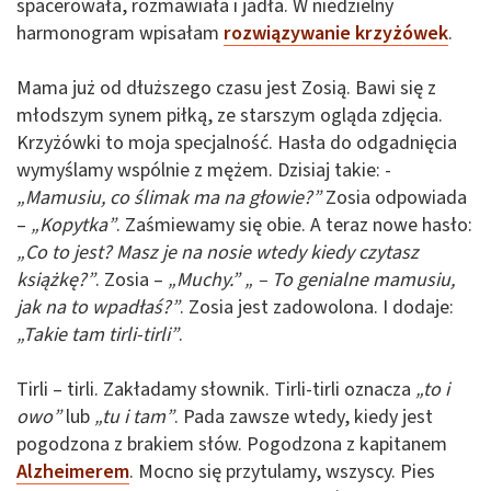
spacerowała, rozmawiała i jadła. W niedzielny
harmonogram wpisałam
rozwiązywanie krzyżówek
.
Mama już od dłuższego czasu jest Zosią. Bawi się z
młodszym synem piłką, ze starszym ogląda zdjęcia.
Krzyżówki to moja specjalność. Hasła do odgadnięcia
wymyślamy wspólnie z mężem. Dzisiaj takie: -
„Mamusiu, co ślimak ma na głowie?”
Zosia odpowiada
–
„Kopytka”
. Zaśmiewamy się obie. A teraz nowe hasło:
„Co to jest? Masz je na nosie wtedy kiedy czytasz
książkę?”
. Zosia –
„Muchy.”
„ – To genialne mamusiu,
jak na to wpadłaś?”
. Zosia jest zadowolona. I dodaje:
„Takie tam tirli-tirli”
.
Tirli – tirli. Zakładamy słownik. Tirli-tirli oznacza
„to i
owo”
lub
„tu i tam”
. Pada zawsze wtedy, kiedy jest
pogodzona z brakiem słów. Pogodzona z kapitanem
Alzheimerem
. Mocno się przytulamy, wszyscy. Pies