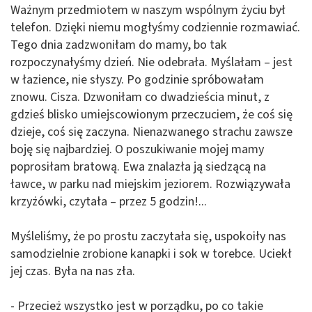
Ważnym przedmiotem w naszym wspólnym życiu był
telefon. Dzięki niemu mogłyśmy codziennie rozmawiać.
Tego dnia zadzwoniłam do mamy, bo tak
rozpoczynałyśmy dzień. Nie odebrała. Myślałam – jest
w łazience, nie słyszy. Po godzinie spróbowałam
znowu. Cisza. Dzwoniłam co dwadzieścia minut, z
gdzieś blisko umiejscowionym przeczuciem, że coś się
dzieje, coś się zaczyna. Nienazwanego strachu zawsze
boję się najbardziej. O poszukiwanie mojej mamy
poprosiłam bratową. Ewa znalazła ją siedzącą na
ławce, w parku nad miejskim jeziorem. Rozwiązywała
krzyżówki, czytała – przez 5 godzin!...
Myśleliśmy, że po prostu zaczytała się, uspokoiły nas
samodzielnie zrobione kanapki i sok w torebce. Uciekł
jej czas. Była na nas zła.
- Przecież wszystko jest w porządku, po co takie