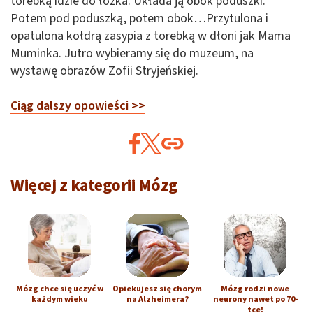
torebką idzie do łóżka. Układa ją obok poduszki.
Potem pod poduszką, potem obok…Przytulona i
opatulona kołdrą zasypia z torebką w dłoni jak Mama
Muminka. Jutro wybieramy się do muzeum, na
wystawę obrazów Zofii Stryjeńskiej.
Ciąg dalszy opowieści >>
Więcej z kategorii Mózg
Mózg chce się uczyć w
Opiekujesz się chorym
Mózg rodzi nowe
każdym wieku
na Alzheimera?
neurony nawet po 70-
tce!