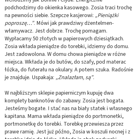
podchodzimy do okienka kasowego. Zosia traci trochę
na pewności siebie. Szepcze kasjerowi:
„Pieniążki
poproszę…”
. Mówi jak prawdziwy dżentelmen-
włamywacz. Jest dobrze. Trochę pomagam.
Wypłacamy 50 złotych w papierowych dziesiątkach.
Zosia wkłada pieniądze do torebki, idziemy do domu.
Jest zadowolona. W domu chowa pieniądze w różne
miejsca. Wkłada je do butów, do szafy, pod materac
łóżka, do futerału na okulary. A potem szuka. Radośnie
je znajduje. Uspakaja:
„Znalazłam, są”
.
W najbliższym sklepie papierniczym kupuję dwa
komplety banknotów do zabawy. Zosia jest bogata.
Jesteśmy bogate. I stać nas na biały statek i własnego
kapitana. Mama wkłada pieniądze do portmonetki,
portmonetkę do torebki. Torebkę przewiesza przez
prawe ramię. Jest już późno, Zosia w koszuli nocnej i z