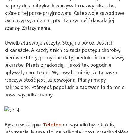
na pory dnia rubrykach wpisywała nazwy lekarstw,
które o tej porze przyjmowała. Całe swoje zawodowe
życie wypisywała recepty i ta czynność dawała jej
szansę. Zatrzymania.
Uwielbiała swoje zeszyty. Stoją na półce. Jest ich
kilkanaście. A każdy z nich to zapis postępu choroby,
nierówne litery, pomylone daty, niedokończone nazwy
lekarstw. Pisała z radością. I jakoś tak pogodnie
upływały nam te dni. Wydawało mi się, że ta nasza
rzeczywistość jest już oswojona. Plany i mapy
nakreślone. Któregoś popołudnia zadzwoniła do mnie
nowa sąsiadka mamy.
Byłam w sklepie.
Telefon
od sąsiadki był z krótką
informacją. Mama stoi na balkonie i prosi przechodniów