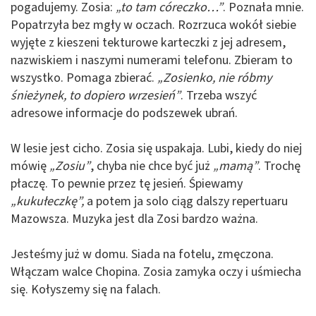
pogadujemy. Zosia:
„to tam córeczko…”
. Poznała mnie.
Popatrzyła bez mgły w oczach. Rozrzuca wokół siebie
wyjęte z kieszeni tekturowe karteczki z jej adresem,
nazwiskiem i naszymi numerami telefonu. Zbieram to
wszystko. Pomaga zbierać.
„Zosienko, nie róbmy
śnieżynek, to dopiero wrzesień”
. Trzeba wszyć
adresowe informacje do podszewek ubrań.
W lesie jest cicho. Zosia się uspakaja. Lubi, kiedy do niej
mówię
„Zosiu”
, chyba nie chce być już
„mamą”
. Trochę
płaczę. To pewnie przez tę jesień. Śpiewamy
„kukułeczkę”,
a potem ja solo ciąg dalszy repertuaru
Mazowsza. Muzyka jest dla Zosi bardzo ważna.
Jesteśmy już w domu. Siada na fotelu, zmęczona.
Włączam walce Chopina. Zosia zamyka oczy i uśmiecha
się. Kołyszemy się na falach.