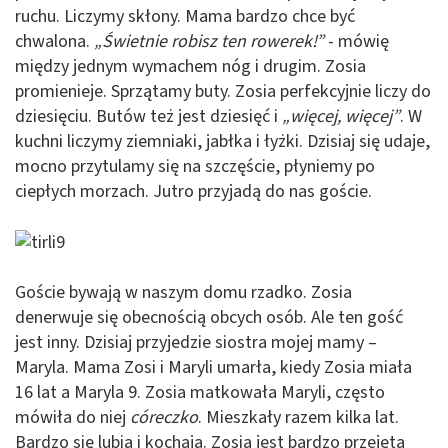
ruchu. Liczymy skłony. Mama bardzo chce być
chwalona.
„Świetnie robisz ten rowerek!”
- mówię
między jednym wymachem nóg i drugim. Zosia
promienieje. Sprzątamy buty. Zosia perfekcyjnie liczy do
dziesięciu. Butów też jest dziesięć i
„więcej, więcej”
. W
kuchni liczymy ziemniaki, jabłka i łyżki. Dzisiaj się udaje,
mocno przytulamy się na szczęście, płyniemy po
ciepłych morzach. Jutro przyjadą do nas goście.
Goście bywają w naszym domu rzadko. Zosia
denerwuje się obecnością obcych osób. Ale ten gość
jest inny. Dzisiaj przyjedzie siostra mojej mamy –
Maryla. Mama Zosi i Maryli umarła, kiedy Zosia miała
16 lat a Maryla 9. Zosia matkowała Maryli, często
mówiła do niej
córeczko
. Mieszkały razem kilka lat.
Bardzo się lubią i kochają. Zosia jest bardzo przejęta