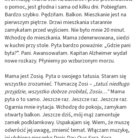
o pomoc, jest głodna i sama od kilku dni. Pobiegłam.
Bardzo szybko. Pędziłam. Balkon. Mieszkanie jest na
pierwszym piętrze. Drzwi mieszkania starannie
zamykałam przed wyjściem. Nie było mnie 20 minut.
Wchodzę do mieszkania. Mama zdenerwowana, siedzi
w kuchni przy stole. Pyta bardzo poważnie: „Gdzie pani
była?”. Pani. Awansowałam. Kapitan Alzheimer wydał
nowe rozkazy. Płyniemy po wzburzonym morzu.
Mama jest Zosią. Pyta o swojego tatusia. Staram się
wszystko zrozumieć. Tłumaczę Zosi –
„tatuś niedługo
przyjdzie, wszystko dobrze zrobiłaś, Zosiu…”
Mama
pyta o to samo. Jeszcze raz. Jeszcze raz. Jeszcze raz.
Ogarnia mnie irytacja. Wchodzę do pokoju, zamykam
otwarty balkon. Jeszcze dziś, mój mąż zamontuje
zamek podklamkowy. Uspakajam się. Wiem, że muszę
odwrócić jej uwagę, zmienić temat. Włączam muzykę,
jej ulubioną piosenkę Doris Day
Que Sera, Sera...