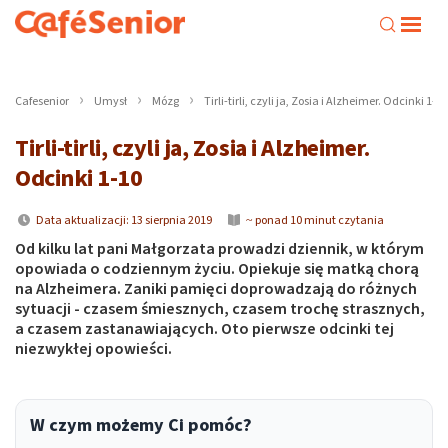
Cafesenior
Umysł
Mózg
Tirli-tirli, czyli ja, Zosia i Alzheimer. Odcinki 1-10
Tirli-tirli, czyli ja, Zosia i Alzheimer.
Odcinki 1-10
Data aktualizacji: 13 sierpnia 2019
~ ponad 10 minut czytania
Od kilku lat pani Małgorzata prowadzi dziennik, w którym
opowiada o codziennym życiu. Opiekuje się matką chorą
na Alzheimera. Zaniki pamięci doprowadzają do różnych
sytuacji - czasem śmiesznych, czasem trochę strasznych,
a czasem zastanawiających. Oto pierwsze odcinki tej
niezwykłej opowieści.
W czym możemy Ci pomóc?