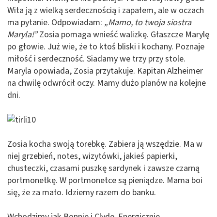
Wita ją z wielką serdecznością i zapałem, ale w oczach
ma pytanie. Odpowiadam:
„Mamo, to twoja siostra
Maryla!”
Zosia pomaga wnieść walizkę. Głaszcze Marylę
po głowie. Już wie, że to ktoś bliski i kochany. Poznaje
miłość i serdeczność. Siadamy we trzy przy stole.
Maryla opowiada, Zosia przytakuje. Kapitan Alzheimer
na chwilę odwrócił oczy. Mamy dużo planów na kolejne
dni.
Zosia kocha swoją torebkę. Zabiera ją wszędzie. Ma w
niej grzebień, notes, wizytówki, jakieś papierki,
chusteczki, czasami puszkę sardynek i zawsze czarną
portmonetkę. W portmonetce są pieniądze. Mama boi
się, że za mało. Idziemy razem do banku.
Wchodzimy jak Bonnie i Clyde. Energicznie