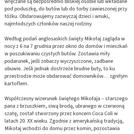
wręczane są bezpośrednio bliskiej osobie lub wkładane
pod poduszkę, do butów lub do torby zawieszonej przy
łóżku. Obdarowujemy zazwyczaj dzieci i wnuki,
najmłodszych członków naszej rodziny.
Według podań anglosaskich święty Mikołaj zagląda w
nocy z 6 na 7 grudnia przez okno do domów i mieszkań
w poszukiwaniu czystych butów. Zostawia miły
podarunek, jeśli zobaczy wyczyszczone, zadbane
obuwie. Jeśli jednak dostrzeże brudne buty, to ku
przestrodze może obdarować domowników… zgniłym
kartoflem.
Współczesny wizerunek świętego Mikołaja – starszego
pana z brzuszkiem, siwą brodą, ubranego w czerwoną
szatę, został stworzony przez koncern Coca Coli w
latach 20. XX wieku. Zgodnie z amerykańską tradycją,
Mikołaj wchodzi do domu przez komin, pozostawia