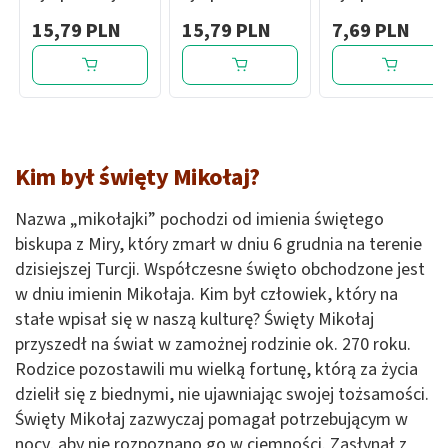
kopru włoskiego,
lancetowatej i
prawoślazowy,
15,79 PLN
15,79 PLN
7,69 PLN
syrop, 125 g
jeżówki, (642,5 mg
35,9g/100g, syrop,
+ 160,6 mg)/5 ml,
125 g
syrop, 125 g
Kim był święty Mikołaj?
Nazwa „mikołajki” pochodzi od imienia świętego
biskupa z Miry, który zmarł w dniu 6 grudnia na terenie
dzisiejszej Turcji. Współczesne święto obchodzone jest
w dniu imienin Mikołaja. Kim był człowiek, który na
stałe wpisał się w naszą kulturę? Święty Mikołaj
przyszedł na świat w zamożnej rodzinie ok. 270 roku.
Rodzice pozostawili mu wielką fortunę, którą za życia
dzielił się z biednymi, nie ujawniając swojej tożsamości.
Święty Mikołaj zazwyczaj pomagał potrzebującym w
nocy, aby nie rozpoznano go w ciemności. Zasłynął z