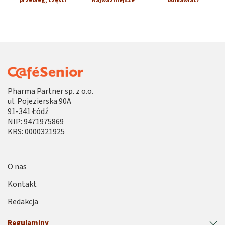
przebieg, części
Najważniejsze
odmawiać?
Pharma Partner sp. z o.o.
ul. Pojezierska 90A
91-341 Łódź
NIP: 9471975869
KRS: 0000321925
O nas
Kontakt
Redakcja
Regulaminy