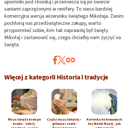
upominki pod choinką i przemiesza się po świecie
saniami zaprzężonymi w renifery. To nieco bardziej
komercyjna wersja wizerunku świętego Mikołaja. Zanim
pochłoną nas przedświąteczne zakupy, warto
przypomnieć sobie, kim tak naprawdę był święty
Mikołaj i zastanowić się, czego chciałby nam życzyć na
święta.
Więcej z kategorii Historia i tradycje
Msza święta krok po
Części mszy świętej –
Koronka do krwawych
kroku – tekst,
główne i stałe.
łez Matki Bożej - jak