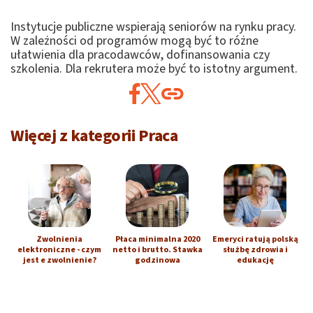
Instytucje publiczne wspierają seniorów na rynku pracy.
W zależności od programów mogą być to różne
ułatwienia dla pracodawców, dofinansowania czy
szkolenia. Dla rekrutera może być to istotny argument.
Więcej z kategorii Praca
Zwolnienia
Płaca minimalna 2020
Emeryci ratują polską
elektroniczne - czym
netto i brutto. Stawka
służbę zdrowia i
jest e zwolnienie?
godzinowa
edukację