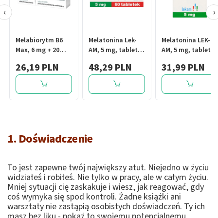
‹
›
Melabiorytm B6
Melatonina Lek-
Melatonina LEK-
Max, 6 mg + 20
AM, 5 mg, tabletki,
AM, 5 mg, tabletki,
mg, tabl., 30 szt
60 szt.
30 szt.
26,19 PLN
48,29 PLN
31,99 PLN
1. Doświadczenie
To jest zapewne twój największy atut. Niejedno w życiu
widziałeś i robiłeś. Nie tylko w pracy, ale w całym życiu.
Mniej sytuacji cię zaskakuje i wiesz, jak reagować, gdy
coś wymyka się spod kontroli. Żadne książki ani
warsztaty nie zastąpią osobistych doświadczeń. Ty ich
masz bez liku - pokaż to swojemu potencjalnemu