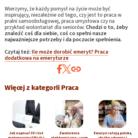
Wierzymy, że każdy pomysł na życie może być
inspirujący, niezależnie od tego, czy jest to praca w
pralni samoobsługowej, praca umysłowa czy na
przykład wolontariat dla seniorów.
Chodzi o to, żeby
znaleźć coś dla siebie, coś co spełni nasze
najważniejsze potrzeby i da poczucie spełnienia.
Czytaj też:
Ile może dorobić emeryt? Praca
dodatkowa na emeryturze
Więcej z kategorii Praca
Jak napisać CV i list
Zwolnienia
Emeryci ratują polską
motywacyjny? Wzór i
elektroniczne - czym
służbę zdrowia i