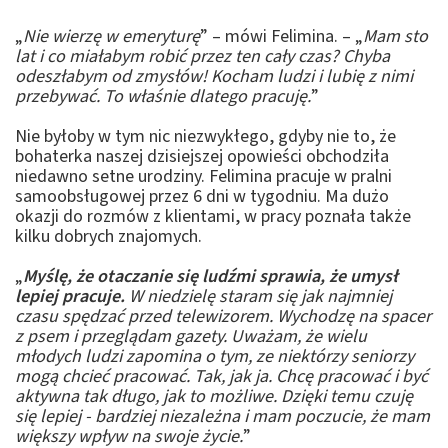
„
Nie wierzę w emeryturę
” – mówi Felimina. – „
Mam sto
lat i co miałabym robić przez ten cały czas? Chyba
odeszłabym od zmysłów! Kocham ludzi i lubię z nimi
przebywać. To właśnie dlatego pracuję.
”
Nie byłoby w tym nic niezwykłego, gdyby nie to, że
bohaterka naszej dzisiejszej opowieści obchodziła
niedawno setne urodziny. Felimina pracuje w pralni
samoobsługowej przez 6 dni w tygodniu. Ma dużo
okazji do rozmów z klientami, w pracy poznała także
kilku dobrych znajomych.
„
Myślę, że otaczanie się ludźmi sprawia, że umysł
lepiej pracuje.
W niedzielę staram się jak najmniej
czasu spędzać przed telewizorem. Wychodzę na spacer
z psem i przeglądam gazety. Uważam, że wielu
młodych ludzi zapomina o tym, ze niektórzy seniorzy
mogą chcieć pracować. Tak, jak ja. Chcę pracować i być
aktywna tak długo, jak to możliwe. Dzięki temu czuję
się lepiej - bardziej niezależna i mam poczucie, że mam
większy wpływ na swoje życie.
”