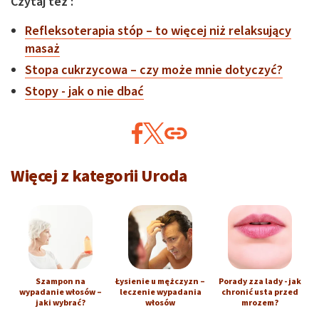
Czytaj też :
Refleksoterapia stóp – to więcej niż relaksujący
masaż
Stopa cukrzycowa – czy może mnie dotyczyć?
Stopy - jak o nie dbać
Więcej z kategorii Uroda
Szampon na
Łysienie u mężczyzn –
Porady zza lady - jak
wypadanie włosów –
leczenie wypadania
chronić usta przed
jaki wybrać?
włosów
mrozem?