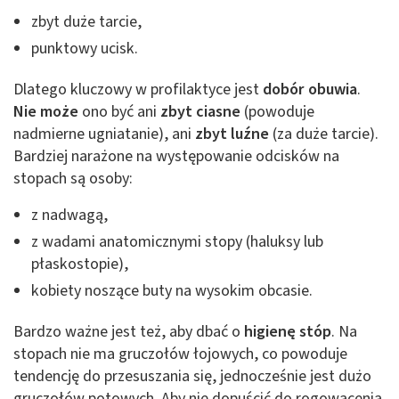
zbyt duże tarcie,
punktowy ucisk.
Dlatego kluczowy w profilaktyce jest
dobór obuwia
.
Nie może
ono być ani
zbyt ciasne
(powoduje
nadmierne ugniatanie), ani
zbyt luźne
(za duże tarcie).
Bardziej narażone na występowanie odcisków na
stopach są osoby:
z nadwagą,
z wadami anatomicznymi stopy (haluksy lub
płaskostopie),
kobiety noszące buty na wysokim obcasie.
Bardzo ważne jest też, aby dbać o
higienę stóp
. Na
stopach nie ma gruczołów łojowych, co powoduje
tendencję do przesuszania się, jednocześnie jest dużo
gruczołów potowych. Aby nie dopuścić do rogowacenia