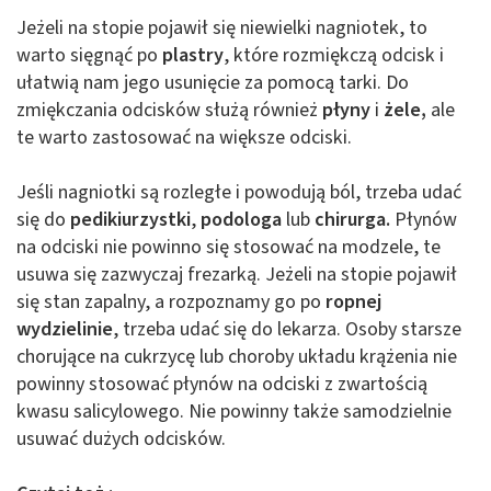
Jeżeli na stopie pojawił się niewielki nagniotek, to
warto sięgnąć po
plastry
, które rozmiękczą odcisk i
ułatwią nam jego usunięcie za pomocą tarki. Do
zmiękczania odcisków służą również
płyny
i
żele,
ale
te warto zastosować na większe odciski.
Jeśli nagniotki są rozległe i powodują ból, trzeba udać
się do
pedikiurzystki
,
podologa
lub
chirurga.
Płynów
na odciski nie powinno się stosować na modzele, te
usuwa się zazwyczaj frezarką. Jeżeli na stopie pojawił
się stan zapalny, a rozpoznamy go po
ropnej
wydzielinie
, trzeba udać się do lekarza. Osoby starsze
chorujące na cukrzycę lub choroby układu krążenia nie
powinny stosować płynów na odciski z zwartością
kwasu salicylowego. Nie powinny także samodzielnie
usuwać dużych odcisków.