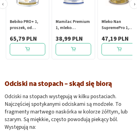
‹
›
Bebiko PRO+ 1,
Mamilac Premium
Mleko Nan
proszek, od
1, mleko
SupremePro 1,
urodzenia, 700 g
początkowe od
proszek, od
65,79 PLN
38,99 PLN
47,19 PLN
urodzenia, 400 g
urodzenia, 400 g
Odciski na stopach – skąd się biorą
Odciski na stopach występują w kilku postaciach.
Najczęściej spotykanymi odciskami są modzele. To
fragmenty martwego naskórka w kolorze żółtym, lub
szarym. Są miękkie, często powodują piekący ból.
Występują na: