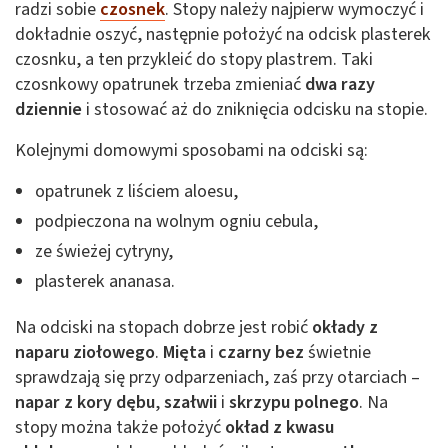
radzi sobie
czosnek
. Stopy należy najpierw wymoczyć i
dokładnie oszyć, następnie położyć na odcisk plasterek
czosnku, a ten przykleić do stopy plastrem. Taki
czosnkowy opatrunek trzeba zmieniać
dwa razy
dziennie
i stosować aż do zniknięcia odcisku na stopie.
Kolejnymi domowymi sposobami na odciski są:
opatrunek z liściem aloesu,
podpieczona na wolnym ogniu cebula,
ze świeżej cytryny,
plasterek ananasa.
Na odciski na stopach dobrze jest robić
okłady z
naparu ziołowego
.
Mięta
i
czarny bez
świetnie
sprawdzają się przy odparzeniach, zaś przy otarciach –
napar z kory dębu
,
szałwii
i
skrzypu polnego
. Na
stopy można także położyć
okład z kwasu