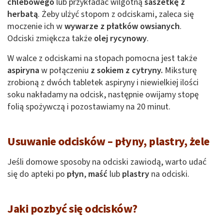
chlebowego
lub przykładać wilgotną
saszetkę z
herbatą
. Żeby ulżyć stopom z odciskami, zaleca się
moczenie ich w
wywarze z płatków owsianych
.
Odciski zmiękcza także
olej rycynowy
.
W walce z odciskami na stopach pomocna jest także
aspiryna
w połączeniu
z sokiem z cytryny.
Miksturę
zrobioną z dwóch tabletek aspiryny i niewielkiej ilości
soku nakładamy na odcisk, następnie owijamy stopę
folią spożywczą i pozostawiamy na 20 minut.
Usuwanie odcisków – płyny, plastry, żele
Jeśli domowe sposoby na odciski zawiodą, warto udać
się do apteki po
płyn
,
maść
lub
plastry
na odciski.
Jaki pozbyć się odcisków?