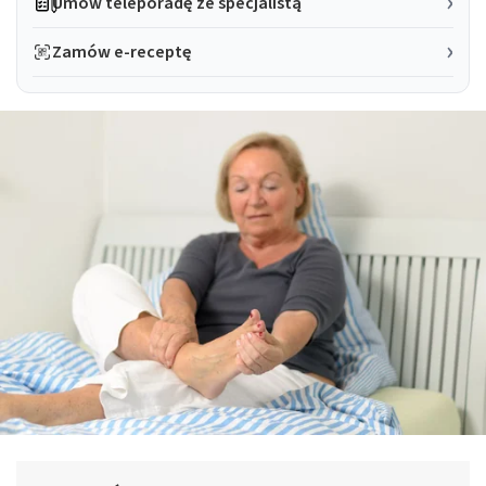
Umów teleporadę ze specjalistą
Zamów e-receptę