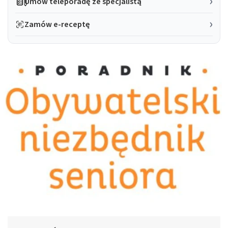
Umów teleporadę ze specjalistą
Zamów e-receptę