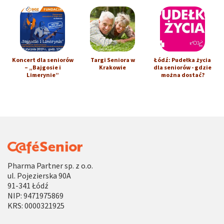
Koncert dla seniorów
Targi Seniora w
Łódź: Pudełka życia
– „Bajgosie i
Krakowie
dla seniorów - gdzie
Limerynie”
można dostać?
Pharma Partner sp. z o.o.
ul. Pojezierska 90A
91-341 Łódź
NIP: 9471975869
KRS: 0000321925