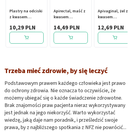
Plastry na odciski
Apirectal, maść z
Apivaginal, żel z
z kwasem
kwasem
kwasem
salicylowym
hialuronowym i
hialuronowym i
10,29 PLN
14,49 PLN
12,69 PLN
pasocare
propolisem, 20 g
propolisem, 20 g
specialist plus
Trzeba mieć zdrowie, by się leczyć
Podstawowym prawem każdego człowieka jest prawo
do ochrony zdrowia. Nie oznacza to oczywiście, że
możemy ubiegać się o każde świadczenie zdrowotne.
Brak znajomości praw pacjenta nieraz wykorzystywany
jest jednak na jego niekorzyść. Warto wykorzystać
wiedzę, jaką daje nam poradnik, i prześledzić swoje
prawa, by z najbliższego spotkania z NFZ nie powrócić...