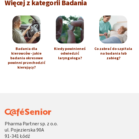
Więcej z kategorii Badania
Badania dla
Kiedy powinieneś
Co zabrać do szpitala
kierowców - jakie
odwiedzić
na badania lub
badania okresowe
laryngologa?
zabieg?
powinni przechodzić
kierujący?
Pharma Partner sp. z o.o.
ul. Pojezierska 90A
91-341 Łódź