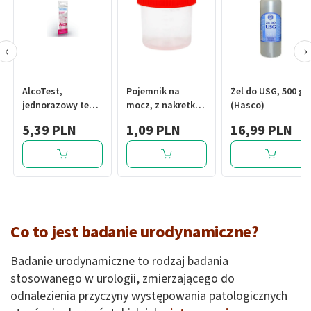
‹
›
AlcoTest,
Pojemnik na
Żel do USG, 500 g
jednorazowy test
mocz, z nakretką,
(Hasco)
do badania
jałowy,(El-Comp),
5,39 PLN
1,09 PLN
16,99 PLN
alkoholu, 1 szt.
120 ml
Co to jest badanie urodynamiczne?
Badanie urodynamiczne to rodzaj badania
stosowanego w urologii, zmierzającego do
odnalezienia przyczyny występowania patologicznych