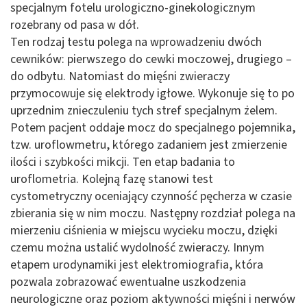
specjalnym fotelu urologiczno-ginekologicznym
rozebrany od pasa w dół.
Ten rodzaj testu polega na wprowadzeniu dwóch
cewników: pierwszego do cewki moczowej, drugiego –
do odbytu. Natomiast do mięśni zwieraczy
przymocowuje się elektrody igłowe. Wykonuje się to po
uprzednim znieczuleniu tych stref specjalnym żelem.
Potem pacjent oddaje mocz do specjalnego pojemnika,
tzw. uroflowmetru, którego zadaniem jest zmierzenie
ilości i szybkości mikcji. Ten etap badania to
uroflometria. Kolejną fazę stanowi test
cystometryczny oceniający czynność pęcherza w czasie
zbierania się w nim moczu. Następny rozdział polega na
mierzeniu ciśnienia w miejscu wycieku moczu, dzięki
czemu można ustalić wydolność zwieraczy. Innym
etapem urodynamiki jest elektromiografia, która
pozwala zobrazować ewentualne uszkodzenia
neurologiczne oraz poziom aktywności mięśni i nerwów