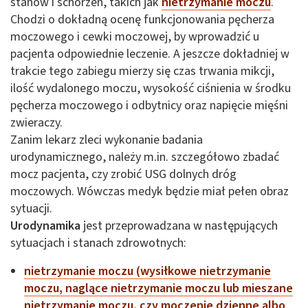
stanów i schorzeń, takich jak
nietrzymanie moczu
.
Chodzi o dokładną ocenę funkcjonowania pęcherza
moczowego i cewki moczowej, by wprowadzić u
pacjenta odpowiednie leczenie. A jeszcze dokładniej w
trakcie tego zabiegu mierzy się czas trwania mikcji,
ilość wydalonego moczu, wysokość ciśnienia w środku
pęcherza moczowego i odbytnicy oraz napięcie mięśni
zwieraczy.
Zanim lekarz zleci wykonanie badania
urodynamicznego, należy m.in. szczegółowo zbadać
mocz pacjenta, czy zrobić USG dolnych dróg
moczowych. Wówczas medyk będzie miał pełen obraz
sytuacji.
Urodynamika
jest przeprowadzana w następujących
sytuacjach i stanach zdrowotnych:
nietrzymanie moczu (wysiłkowe nietrzymanie
moczu, naglące nietrzymanie moczu lub mieszane
nietrzymanie moczu, czy moczenie dzienne albo