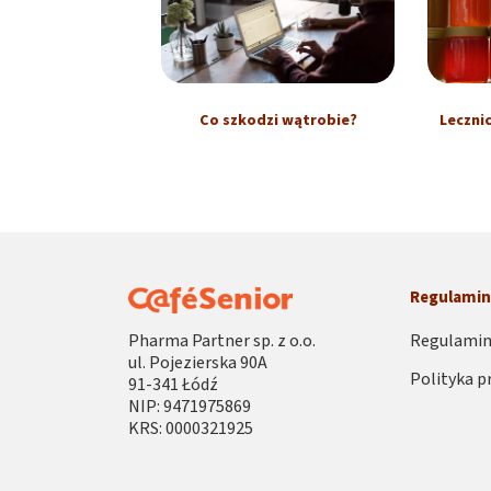
Co szkodzi wątrobie?
Leczni
Regulami
Pharma Partner sp. z o.o.
Regulamin
ul. Pojezierska 90A
Polityka p
91-341 Łódź
NIP: 9471975869
KRS: 0000321925