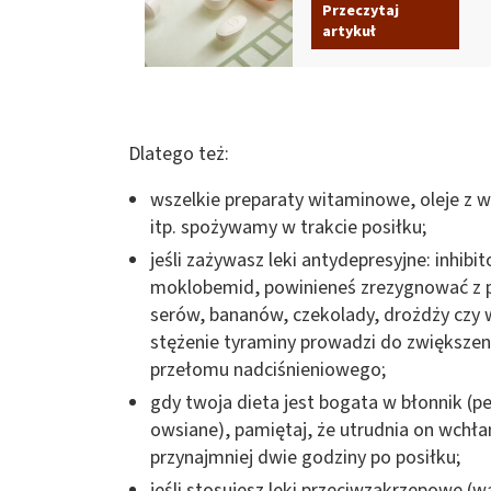
Przeczytaj
artykuł
Dlatego też:
wszelkie preparaty witaminowe, oleje z wi
itp. spożywamy w trakcie posiłku;
jeśli zażywasz leki antydepresyjne: inhib
moklobemid, powinieneś zrezygnować z p
serów, bananów, czekolady, drożdży czy
stężenie tyraminy prowadzi do zwiększeni
przełomu nadciśnieniowego;
gdy twoja dieta jest bogata w błonnik (pe
owsiane), pamiętaj, że utrudnia on wchła
przynajmniej dwie godziny po posiłku;
jeśli stosujesz leki przeciwzakrzepowe (w