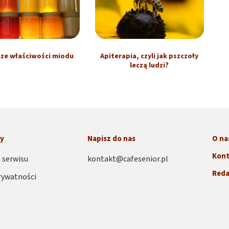
cze właściwości miodu
Apiterapia, czyli jak pszczoły
leczą ludzi?
ny
Napisz do nas
O na
Kont
 serwisu
kontakt@cafesenior.pl
Reda
rywatności