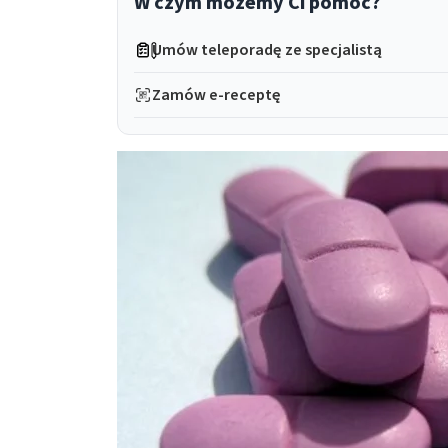
W czym możemy Ci pomóc?
Umów teleporadę ze specjalistą
Zamów e-receptę