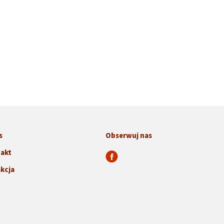
s
Obserwuj nas
akt
kcja