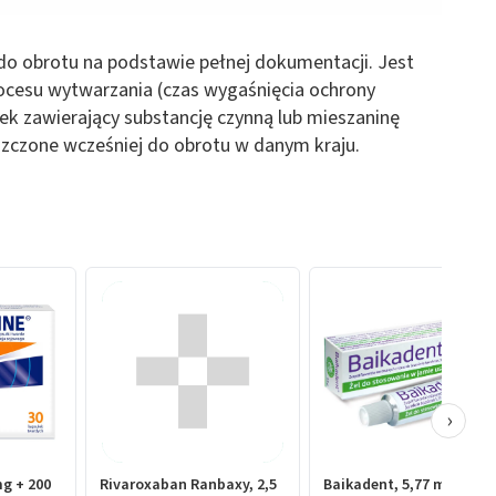
o obrotu na podstawie pełnej dokumentacji. Jest
rocesu wytwarzania (czas wygaśnięcia ochrony
lek zawierający substancję czynną lub mieszaninę
uszczone wcześniej do obrotu w danym kraju.
›
mg + 200
Rivaroxaban Ranbaxy, 2,5
Baikadent, 5,77 mg / g, ż