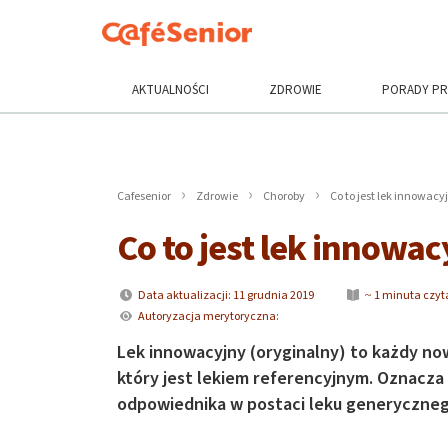
AKTUALNOŚCI
ZDROWIE
PORADY P
Cafesenior
Zdrowie
Choroby
Co to jest lek innowacy
Co to jest lek innowac
Data aktualizacji: 11 grudnia 2019
~ 1 minuta czyt
Autoryzacja merytoryczna:
Lek innowacyjny (oryginalny) to każdy n
który jest lekiem referencyjnym. Oznacza
odpowiednika w postaci leku generyczneg