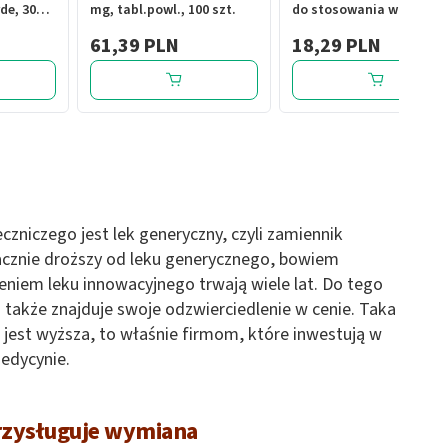
de, 30
mg, tabl.powl., 100 szt.
do stosowania w jamie
ustnej, 15 g
61,39 PLN
18,29 PLN
zniczego jest lek generyczny, czyli zamiennik
nacznie droższy od leku generycznego, bowiem
niem leku innowacyjnego trwają wiele lat. Do tego
o także znajduje swoje odzwierciedlenie w cenie. Taka
 jest wyższa, to właśnie firmom, które inwestują w
edycynie.
rzysługuje wymiana