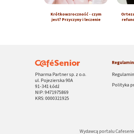
Krótkowzroczność - czym
Ortez
jest? Przyczyny i leczenie
refun
Regulami
Pharma Partner sp. z o.o.
Regulamin
ul. Pojezierska 90A
Polityka p
91-341 Łódź
NIP: 9471975869
KRS: 0000321925
Wydawcą portalu Cafesenio