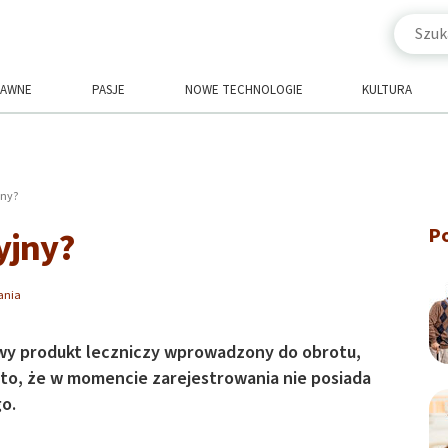
RAWNE
PASJE
NOWE TECHNOLOGIE
KULTURA
jny?
P
yjny?
ania
owy produkt leczniczy wprowadzony do obrotu,
 to, że w momencie zarejestrowania nie posiada
o.