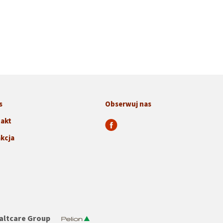
s
Obserwuj nas
akt
kcja
altcare Group