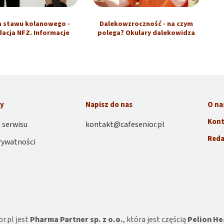
a stawu kolanowego -
Dalekowzroczność - na czym
dacja NFZ. Informacje
polega? Okulary dalekowidza
ny
Napisz do nas
O na
Kont
 serwisu
kontakt@cafesenior.pl
Reda
rywatności
r.pl jest
Pharma Partner sp. z o.o.
, która jest częścią
Pelion He