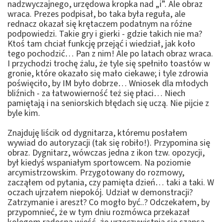
nadzwyczajnego, urzędowa kropka nad „i”. Ale obraz
wraca. Prezes podpisał, bo taka była reguła, ale
rednacz okazał się krętaczem podatnym na różne
podpowiedzi. Takie gry i gierki - gdzie takich nie ma?
Ktoś tam chciał funkcję przejąć i wiedział, jak koło
tego pochodzić… Pan z nim! Ale po latach obraz wraca.
I przychodzi trochę żalu, że tyle się spełniło toastów w
gronie, które okazało się mało ciekawe; i tyle zdrowia
poświęciło, by IM było dobrze… Wniosek dla młodych
bliźnich - za łatwowierność też się płaci… Niech
pamiętają i na seniorskich błędach się uczą. Nie pijcie z
byle kim.
Znajduję liścik od dygnitarza, któremu posłałem
wywiad do autoryzacji (tak się robiło!). Przypomina się
obraz. Dygnitarz, wówczas jedna z ikon tzw. opozycji,
był kiedyś wspaniałym sportowcem. Na poziomie
arcymistrzowskim. Przygotowany do rozmowy,
zacząłem od pytania, czy pamięta dzień… taki a taki. W
oczach ujrzałem niepokój. Udział w demonstracji?
Zatrzymanie i areszt? Co mogło być..? Odczekałem, by
przypomnieć, że w tym dniu rozmówca przekazał