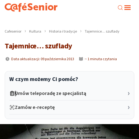
Cafesenior
Kultura
Historia i tradycje
Tajemnice… szuflady
Tajemnice… szuflady
Data aktualizacji: 09 października 2013
~ 1 minuta czytania
W czym możemy Ci pomóc?
Umów teleporadę ze specjalistą
Zamów e-receptę