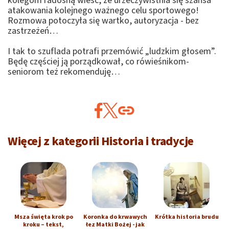
kolegom radosną wieść, że urzeczywistnia się szansa
atakowania kolejnego ważnego celu sportowego!
Rozmowa potoczyła się wartko, autoryzacja - bez
zastrzeżeń…
I tak to szuflada potrafi przemówić „ludzkim głosem”.
Będę częściej ją porządkował, co rówieśnikom-
seniorom też rekomenduję…
Więcej z kategorii Historia i tradycje
Msza święta krok po
Koronka do krwawych
Krótka historia brudu
kroku – tekst,
łez Matki Bożej - jak