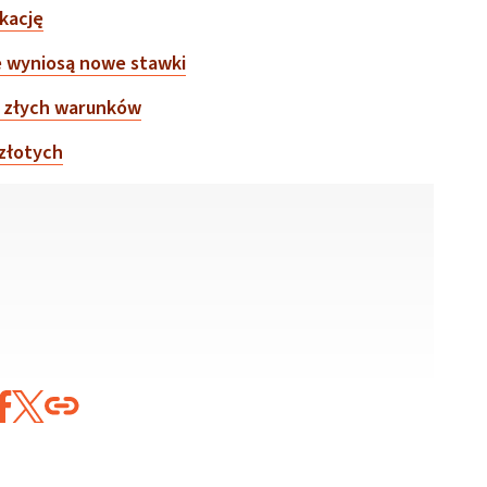
ukację
e wyniosą nowe stawki
o złych warunków
 złotych