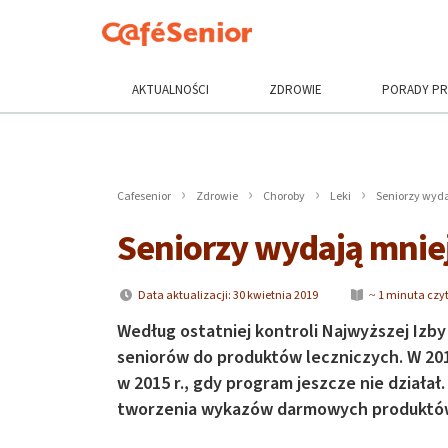
AKTUALNOŚCI
ZDROWIE
PORADY P
Cafesenior
Zdrowie
Choroby
Leki
Seniorzy wydaj
Seniorzy wydają mniej 
Data aktualizacji: 30 kwietnia 2019
~ 1 minuta czy
Według ostatniej kontroli Najwyższej Izby
seniorów do produktów leczniczych. W 2017
w 2015 r., gdy program jeszcze nie działa
tworzenia wykazów darmowych produktó