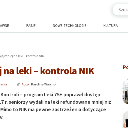
RAWNE
PASJE
NOWE TECHNOLOGIE
KULTURA
ą mniej na leki – kontrola NIK
P
na leki – kontrola NIK
tania
Autor:
Karolina Warchoł
 Kontroli – program Leki 75+ poprawił dostęp
 r. seniorzy wydali na leki refundowane mniej niż
ł. Mimo to NIK ma pewne zastrzeżenia dotyczące
w.