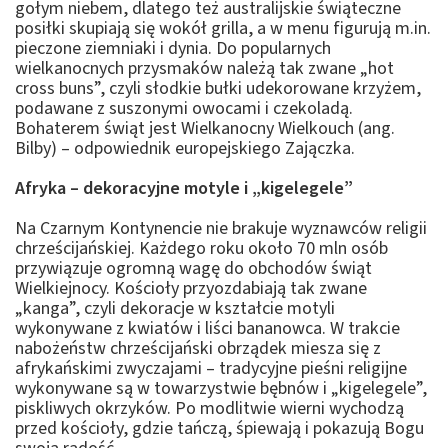
gołym niebem, dlatego też australijskie świąteczne
posiłki skupiają się wokół grilla, a w menu figurują m.in.
pieczone ziemniaki i dynia. Do popularnych
wielkanocnych przysmaków należą tak zwane „hot
cross buns”, czyli słodkie bułki udekorowane krzyżem,
podawane z suszonymi owocami i czekoladą.
Bohaterem świąt jest Wielkanocny Wielkouch (ang.
Bilby) – odpowiednik europejskiego Zajączka.
Afryka – dekoracyjne motyle i „kigelegele”
Na Czarnym Kontynencie nie brakuje wyznawców religii
chrześcijańskiej. Każdego roku około 70 mln osób
przywiązuje ogromną wagę do obchodów świąt
Wielkiejnocy. Kościoły przyozdabiają tak zwane
„kanga”, czyli dekoracje w kształcie motyli
wykonywane z kwiatów i liści bananowca. W trakcie
nabożeństw chrześcijański obrządek miesza się z
afrykańskimi zwyczajami – tradycyjne pieśni religijne
wykonywane są w towarzystwie bębnów i „kigelegele”,
piskliwych okrzyków. Po modlitwie wierni wychodzą
przed kościoły, gdzie tańczą, śpiewają i pokazują Bogu