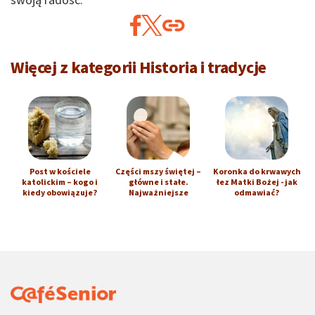
swoją radość.
Więcej z kategorii Historia i tradycje
Post w kościele
Części mszy świętej –
Koronka do krwawych
katolickim – kogo i
główne i stałe.
łez Matki Bożej - jak
kiedy obowiązuje?
Najważniejsze
odmawiać?