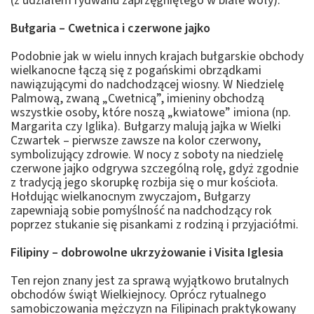
(z udziałem rydwanu zaprzęgniętego w białe woły).
Bułgaria – Cwetnica i czerwone jajko
Podobnie jak w wielu innych krajach bułgarskie obchody
wielkanocne łączą się z pogańskimi obrządkami
nawiązującymi do nadchodzącej wiosny. W Niedzielę
Palmową, zwaną „Cwetnicą”, imieniny obchodzą
wszystkie osoby, które noszą „kwiatowe” imiona (np.
Margarita czy Iglika). Bułgarzy malują jajka w Wielki
Czwartek – pierwsze zawsze na kolor czerwony,
symbolizujący zdrowie. W nocy z soboty na niedzielę
czerwone jajko odgrywa szczególną rolę, gdyż zgodnie
z tradycją jego skorupkę rozbija się o mur kościoła.
Hołdując wielkanocnym zwyczajom, Bułgarzy
zapewniają sobie pomyślność na nadchodzący rok
poprzez stukanie się pisankami z rodziną i przyjaciółmi.
Filipiny – dobrowolne ukrzyżowanie i Visita Iglesia
Ten rejon znany jest za sprawą wyjątkowo brutalnych
obchodów świąt Wielkiejnocy. Oprócz rytualnego
samobiczowania mężczyzn na Filipinach praktykowany