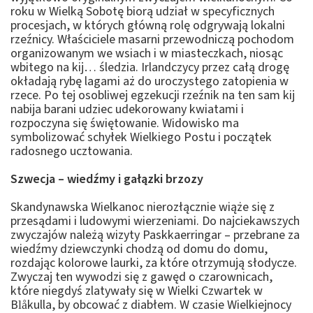
roku w Wielką Sobotę biorą udział w specyficznych
procesjach, w których główną rolę odgrywają lokalni
rzeźnicy. Właściciele masarni przewodniczą pochodom
organizowanym we wsiach i w miasteczkach, niosąc
wbitego na kij… śledzia. Irlandczycy przez całą drogę
okładają rybę lagami aż do uroczystego zatopienia w
rzece. Po tej osobliwej egzekucji rzeźnik na ten sam kij
nabija barani udziec udekorowany kwiatami i
rozpoczyna się świętowanie. Widowisko ma
symbolizować schyłek Wielkiego Postu i początek
radosnego ucztowania.
Szwecja – wiedźmy i gałązki brzozy
Skandynawska Wielkanoc nierozłącznie wiąże się z
przesądami i ludowymi wierzeniami. Do najciekawszych
zwyczajów należą wizyty Paskkaerringar – przebrane za
wiedźmy dziewczynki chodzą od domu do domu,
rozdając kolorowe laurki, za które otrzymują słodycze.
Zwyczaj ten wywodzi się z gawęd o czarownicach,
które niegdyś zlatywały się w Wielki Czwartek w
Blåkulla, by obcować z diabłem. W czasie Wielkiejnocy