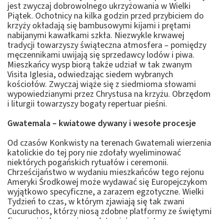
jest zwyczaj dobrowolnego ukrzyżowania w Wielki
Piątek. Ochotnicy na kilka godzin przed przybiciem do
krzyży okładają się bambusowymi kijami i prętami
nabijanymi kawałkami szkła. Niezwykle krwawej
tradycji towarzyszy świąteczna atmosfera – pomiędzy
męczennikami uwijają się sprzedawcy lodów i piwa.
Mieszkańcy wysp biorą także udział w tak zwanym
Visita Iglesia, odwiedzając siedem wybranych
kościołów. Zwyczaj wiąże się z siedmioma słowami
wypowiedzianymi przez Chrystusa na krzyżu. Obrzędom
i liturgii towarzyszy bogaty repertuar pieśni.
Gwatemala – kwiatowe dywany i wesołe procesje
Od czasów Konkwisty na terenach Gwatemali wierzenia
katolickie do tej pory nie zdołały wyeliminować
niektórych pogańskich rytuałów i ceremonii.
Chrześcijaństwo w wydaniu mieszkańców tego rejonu
Ameryki Środkowej może wydawać się Europejczykom
wyjątkowo specyficzne, a zarazem egzotyczne. Wielki
Tydzień to czas, w którym zjawiają się tak zwani
Cucuruchos, którzy niosą zdobne platformy ze świętymi