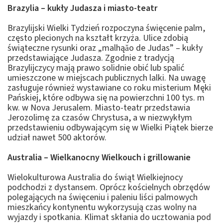
Brazylia – kukły Judasza i miasto-teatr
Brazylijski Wielki Tydzień rozpoczyna święcenie palm,
często plecionych na kształt krzyża. Ulice zdobią
świąteczne rysunki oraz „malhaçăo de Judas” – kukły
przedstawiające Judasza. Zgodnie z tradycją
Brazylijczycy mają prawo solidnie obić lub spalić
umieszczone w miejscach publicznych lalki. Na uwagę
zasługuje również wystawiane co roku misterium Męki
Pańskiej, które odbywa się na powierzchni 100 tys. m
kw. w Nova Jerusalem. Miasto-teatr przedstawia
Jerozolimę za czasów Chrystusa, a w niezwykłym
przedstawieniu odbywającym się w Wielki Piątek bierze
udział nawet 500 aktorów.
Australia – Wielkanocny Wielkouch i grillowanie
Wielokulturowa Australia do świąt Wielkiejnocy
podchodzi z dystansem. Oprócz kościelnych obrzędów
polegających na święceniu i paleniu liści palmowych
mieszkańcy kontynentu wykorzysują czas wolny na
wyjazdy i spotkania. Klimat skłania do ucztowania pod