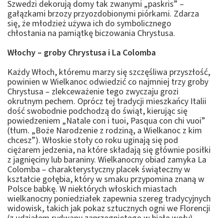
Szwedzi dekorują domy tak zwanymi „paskris” –
gałązkami brzozy przyozdobionymi piórkami. Zdarza
się, że młodzież używa ich do symbolicznego
chłostania na pamiątkę biczowania Chrystusa.
Włochy – groby Chrystusa i La Colomba
Każdy Włoch, któremu marzy się szczęśliwa przyszłość,
powinien w Wielkanoc odwiedzić co najmniej trzy groby
Chrystusa – zlekceważenie tego zwyczaju grozi
okrutnym pechem. Oprócz tej tradycji mieszkańcy Italii
dość swobodnie podchodzą do świąt, kierując się
powiedzeniem „Natale con i tuoi, Pasqua con chi vuoi”
(tłum. „Boże Narodzenie z rodziną, a Wielkanoc z kim
chcesz”). Włoskie stoły co roku uginają się pod
ciężarem jedzenia, na które składają się głównie posiłki
z jagnięciny lub baraniny. Wielkanocny obiad zamyka La
Colomba – charakterystyczny placek świąteczny w
kształcie gołębia, który w smaku przypomina znaną w
Polsce babkę. W niektórych włoskich miastach
wielkanocny poniedziałek zapewnia szereg tradycyjnych
widowisk, takich jak pokaz sztucznych ogni we Florencji