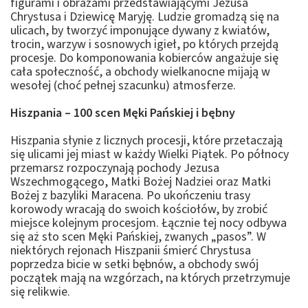
figurami i obrazami przedstawiającymi Jezusa
Chrystusa i Dziewicę Maryję. Ludzie gromadzą się na
ulicach, by tworzyć imponujące dywany z kwiatów,
trocin, warzyw i sosnowych igieł, po których przejdą
procesje. Do komponowania kobierców angażuje się
cała społeczność, a obchody wielkanocne mijają w
wesołej (choć pełnej szacunku) atmosferze.
Hiszpania – 100 scen Męki Pańskiej i bębny
Hiszpania słynie z licznych procesji, które przetaczają
się ulicami jej miast w każdy Wielki Piątek. Po północy
przemarsz rozpoczynają pochody Jezusa
Wszechmogącego, Matki Bożej Nadziei oraz Matki
Bożej z bazyliki Maracena. Po ukończeniu trasy
korowody wracają do swoich kościołów, by zrobić
miejsce kolejnym procesjom. Łącznie tej nocy odbywa
się aż sto scen Męki Pańskiej, zwanych „pasos”. W
niektórych rejonach Hiszpanii śmierć Chrystusa
poprzedza bicie w setki bębnów, a obchody swój
początek mają na wzgórzach, na których przetrzymuje
się relikwie.