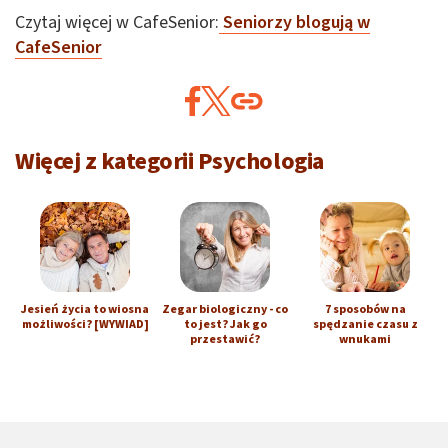
Czytaj więcej w CafeSenior:
Seniorzy blogują w
CafeSenior
Więcej z kategorii Psychologia
Jesień życia to wiosna
Zegar biologiczny - co
7 sposobów na
możliwości? [WYWIAD]
to jest? Jak go
spędzanie czasu z
przestawić?
wnukami