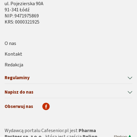
ul. Pojezierska 90A
91-341 Łódź
NIP: 9471975869
KRS: 0000321925
O nas
Kontakt
Redakcja
Regulaminy
Napisz do nas
Obserwuj nas
Wydawcą portalu Cafesenior.pl jest
Pharma
Partner sp. z o.o.
, która jest częścią
Pelion