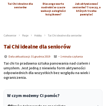
Tai Chi idealne dla
Dlaczego warto
Jak aktywizować
seniorów
nadrobić w czasie
seniorów? 7 rzeczy, o
wakacji zaległości
których trzeba
książkowe?
pamiętać
Cafesenior
Pasje
Hobby
Tai Chi idealne dla seniorów
Tai Chi idealne dla seniorów
Data aktualizacji: 31 grudnia 2019
~ 1 minuta czytania
Tai chi to pradawna sztuka panowania nad ciałem i
umysłem. Jest jedną z niewielu form aktywności
odpowiednich dla wszystkich bez względu na wiek i
ograniczenia.
W czym możemy Ci pomóc?