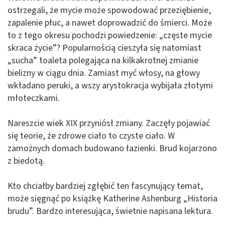
ostrzegali, że mycie może spowodować przeziębienie,
zapalenie płuc, a nawet doprowadzić do śmierci. Może
to z tego okresu pochodzi powiedzenie: „częste mycie
skraca życie”? Popularnością cieszyła się natomiast
„sucha” toaleta polegająca na kilkakrotnej zmianie
bielizny w ciągu dnia. Zamiast myć włosy, na głowy
wkładano peruki, a wszy arystokracja wybijała złotymi
młoteczkami.
Nareszcie wiek XIX przyniósł zmiany. Zaczęły pojawiać
się teorie, że zdrowe ciało to czyste ciało. W
zamożnych domach budowano łazienki. Brud kojarzono
z biedotą.
Kto chciałby bardziej zgłębić ten fascynujący temat,
może sięgnąć po książkę Katherine Ashenburg „Historia
brudu”. Bardzo interesująca, świetnie napisana lektura.