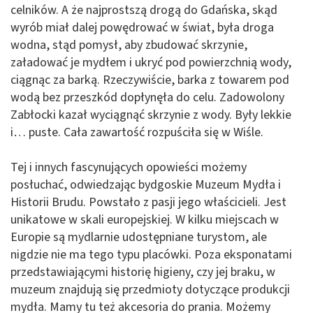
celników. A że najprostszą drogą do Gdańska, skąd
wyrób miał dalej powędrować w świat, była droga
wodna, stąd pomysł, aby zbudować skrzynie,
załadować je mydłem i ukryć pod powierzchnią wody,
ciągnąc za barką. Rzeczywiście, barka z towarem pod
wodą bez przeszkód dopłynęła do celu. Zadowolony
Zabłocki kazał wyciągnąć skrzynie z wody. Były lekkie
i… puste. Cała zawartość rozpuściła się w Wiśle.
Tej i innych fascynujących opowieści możemy
posłuchać, odwiedzając bydgoskie Muzeum Mydła i
Historii Brudu. Powstało z pasji jego właścicieli. Jest
unikatowe w skali europejskiej. W kilku miejscach w
Europie są mydlarnie udostępniane turystom, ale
nigdzie nie ma tego typu placówki. Poza eksponatami
przedstawiającymi historię higieny, czy jej braku, w
muzeum znajdują się przedmioty dotyczące produkcji
mydła. Mamy tu też akcesoria do prania. Możemy