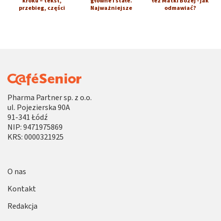
kroku – tekst,
główne i stałe.
łez Matki Bożej - jak
przebieg, części
Najważniejsze
odmawiać?
Pharma Partner sp. z o.o.
ul. Pojezierska 90A
91-341 Łódź
NIP: 9471975869
KRS: 0000321925
O nas
Kontakt
Redakcja