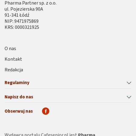
Pharma Partner sp. z o.o.
ul. Pojezierska 90A
91-341 Łódź
NIP: 9471975869
KRS: 0000321925
O nas
Kontakt
Redakcja
Regulaminy
Napisz do nas
Obserwuj nas
Wydawcą portalu Cafesenior.pl jest
Pharma