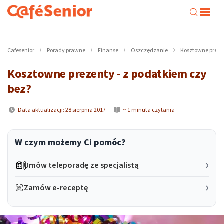
Cafesenior
Porady prawne
Finanse
Oszczędzanie
Kosztowne prezen
Kosztowne prezenty - z podatkiem czy
bez?
Data aktualizacji: 28 sierpnia 2017
~ 1 minuta czytania
W czym możemy Ci pomóc?
Umów teleporadę ze specjalistą
Zamów e-receptę