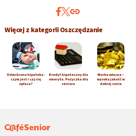
Więcej z kategorii Oszczędzanie
Odwrócona hipoteka -
Kredyt hipoteczny dla
Marka własna –
czym jest i czy się
emeryta. Pożyczka dla
wysoka jakość w
opłaca?
seniora
dobrej cenie