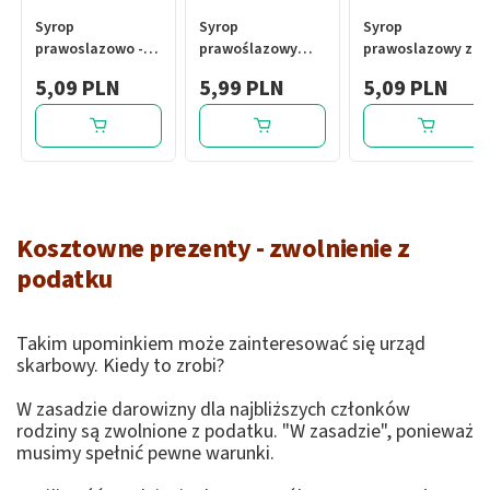
Syrop
Syrop
Syrop
prawoslazowo -
prawoślazowy
prawoslazowy z
tymiankowy, 100
Amara, syrop, 125
malinami i
5,09 PLN
5,99 PLN
5,09 PLN
ml
g
cynkiem, 100 ml
Kosztowne prezenty - zwolnienie z
podatku
Takim upominkiem może zainteresować się urząd
skarbowy. Kiedy to zrobi?
W zasadzie darowizny dla najbliższych członków
rodziny są zwolnione z podatku. "W zasadzie", ponieważ
musimy spełnić pewne warunki.