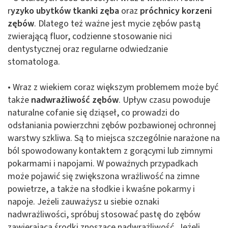
r
yzyko ubytków tkanki zęba
oraz
próchnicy korzeni
zębów
. Dlatego też ważne jest mycie zębów pastą
zwierającą fluor, codzienne stosowanie nici
dentystycznej oraz regularne odwiedzanie
stomatologa.
• Wraz z wiekiem coraz większym problemem może być
także
nadwrażliwość zębów
. Upływ czasu powoduje
naturalne cofanie się dziąseł, co prowadzi do
odsłaniania powierzchni zębów pozbawionej ochronnej
warstwy szkliwa. Są to miejsca szczególnie narażone na
ból spowodowany kontaktem z gorącymi lub zimnymi
pokarmami i napojami. W poważnych przypadkach
może pojawić się zwiększona wrażliwość na zimne
powietrze, a także na słodkie i kwaśne pokarmy i
napoje. Jeżeli zauważysz u siebie oznaki
nadwrażliwości, spróbuj stosować pastę do zębów
zawierającą środki znoszące nadwrażliwość. Jeżeli