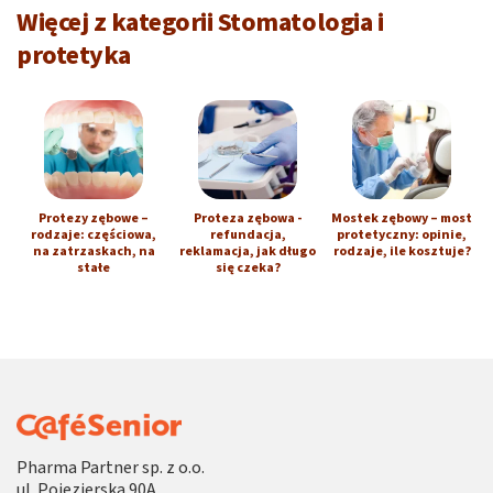
Więcej z kategorii Stomatologia i
protetyka
Protezy zębowe –
Proteza zębowa -
Mostek zębowy – most
rodzaje: częściowa,
refundacja,
protetyczny: opinie,
na zatrzaskach, na
reklamacja, jak długo
rodzaje, ile kosztuje?
stałe
się czeka?
Pharma Partner sp. z o.o.
ul. Pojezierska 90A