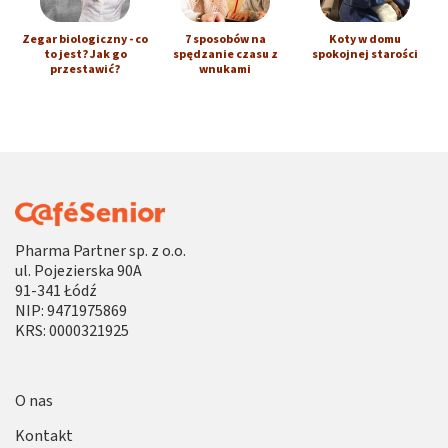
Zegar biologiczny - co
7 sposobów na
Koty w domu
to jest? Jak go
spędzanie czasu z
spokojnej starości
przestawić?
wnukami
Pharma Partner sp. z o.o.
ul. Pojezierska 90A
91-341 Łódź
NIP: 9471975869
KRS: 0000321925
O nas
Kontakt