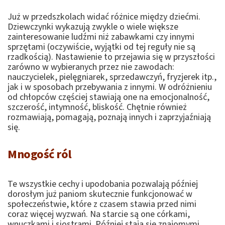
Już w przedszkolach widać różnice między dziećmi.
Dziewczynki wykazują zwykle o wiele większe
zainteresowanie ludźmi niż zabawkami czy innymi
sprzętami (oczywiście, wyjątki od tej reguły nie są
rzadkością). Nastawienie to przejawia się w przyszłości
zarówno w wybieranych przez nie zawodach:
nauczycielek, pielęgniarek, sprzedawczyń, fryzjerek itp.,
jak i w sposobach przebywania z innymi. W odróżnieniu
od chłopców częściej stawiają one na emocjonalność,
szczerość, intymność, bliskość. Chętnie również
rozmawiają, pomagają, poznają innych i zaprzyjaźniają
się.
Mnogość ról
Te wszystkie cechy i upodobania pozwalają później
dorosłym już paniom skutecznie funkcjonować w
społeczeństwie, które z czasem stawia przed nimi
coraz więcej wyzwań. Na starcie są one córkami,
wnuczkami i siostrami. Później stają się znajomymi,