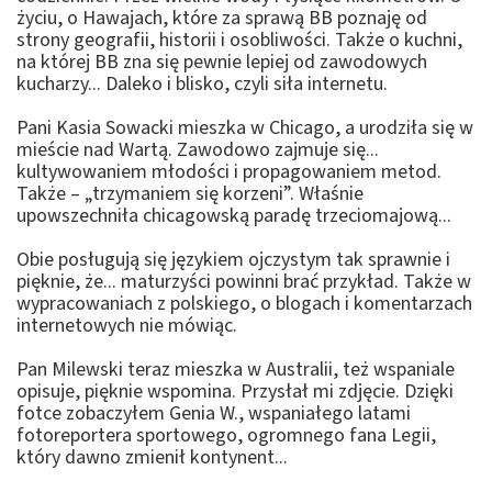
życiu, o Hawajach, które za sprawą BB poznaję od
strony geografii, historii i osobliwości. Także o kuchni,
na której BB zna się pewnie lepiej od zawodowych
kucharzy... Daleko i blisko, czyli siła internetu.
Pani Kasia Sowacki mieszka w Chicago, a urodziła się w
mieście nad Wartą. Zawodowo zajmuje się...
kultywowaniem młodości i propagowaniem metod.
Także – „trzymaniem się korzeni”. Właśnie
upowszechniła chicagowską paradę trzeciomajową...
Obie posługują się językiem ojczystym tak sprawnie i
pięknie, że... maturzyści powinni brać przykład. Także w
wypracowaniach z polskiego, o blogach i komentarzach
internetowych nie mówiąc.
Pan Milewski teraz mieszka w Australii, też wspaniale
opisuje, pięknie wspomina. Przysłał mi zdjęcie. Dzięki
fotce zobaczyłem Genia W., wspaniałego latami
fotoreportera sportowego, ogromnego fana Legii,
który dawno zmienił kontynent...