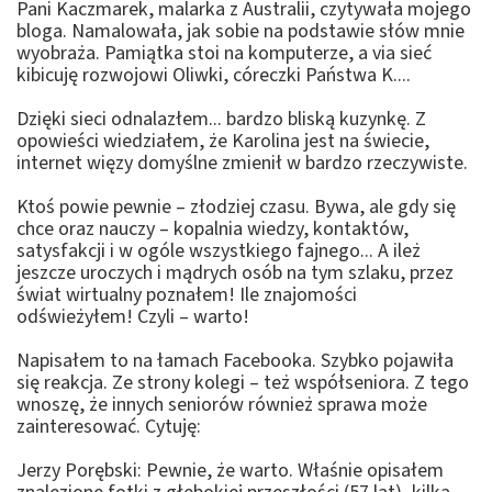
Pani Kaczmarek, malarka z Australii, czytywała mojego
bloga. Namalowała, jak sobie na podstawie słów mnie
wyobraża. Pamiątka stoi na komputerze, a via sieć
kibicuję rozwojowi Oliwki, córeczki Państwa K....
Dzięki sieci odnalazłem... bardzo bliską kuzynkę. Z
opowieści wiedziałem, że Karolina jest na świecie,
internet więzy domyślne zmienił w bardzo rzeczywiste.
Ktoś powie pewnie – złodziej czasu. Bywa, ale gdy się
chce oraz nauczy – kopalnia wiedzy, kontaktów,
satysfakcji i w ogóle wszystkiego fajnego... A ileż
jeszcze uroczych i mądrych osób na tym szlaku, przez
świat wirtualny poznałem! Ile znajomości
odświeżyłem! Czyli – warto!
Napisałem to na łamach Facebooka. Szybko pojawiła
się reakcja. Ze strony kolegi – też współseniora. Z tego
wnoszę, że innych seniorów również sprawa może
zainteresować. Cytuję:
Jerzy Porębski: Pewnie, że warto. Właśnie opisałem