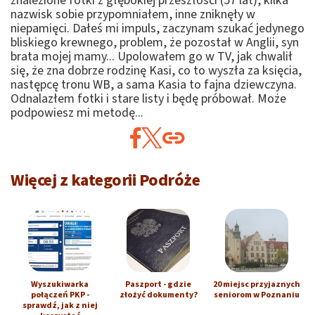
znalezione fotki z głębokiej przeszłości (57 lat), kilka
nazwisk sobie przypomniałem, inne zniknęły w
niepamięci. Dałeś mi impuls, zaczynam szukać jedynego
bliskiego krewnego, problem, że pozostał w Anglii, syn
brata mojej mamy... Upolowałem go w TV, jak chwalił
się, że zna dobrze rodzinę Kasi, co to wyszła za księcia,
następcę tronu WB, a sama Kasia to fajna dziewczyna.
Odnalazłem fotki i stare listy i będę próbował. Może
podpowiesz mi metodę...
Więcej z kategorii Podróże
Wyszukiwarka
Paszport - gdzie
20 miejsc przyjaznych
połączeń PKP -
złożyć dokumenty?
seniorom w Poznaniu
sprawdź, jak z niej