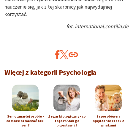
nauczenie się, jak z tej skarbnicy jak najwydajniej
korzystać.
fot. international.contilia.de
Więcej z kategorii Psychologia
Sen o zmarłej osobie -
Zegar biologiczny - co
7 sposobów na
co może oznaczać taki
to jest? Jak go
spędzanie czasu z
sen?
przestawić?
wnukami