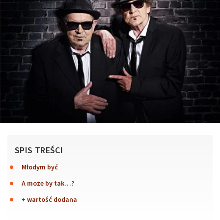
SPIS TREŚCI
Młodym być
A może by tak…?
+ wartość dodana