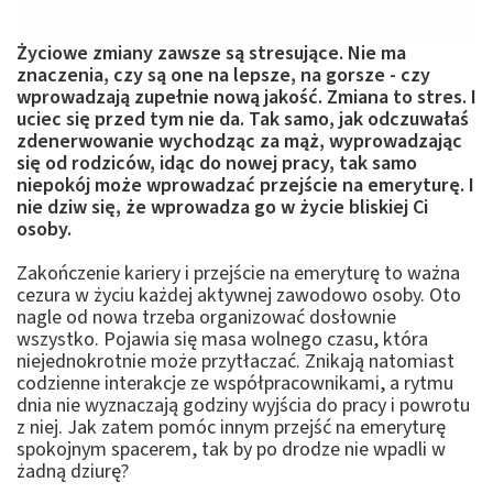
Życiowe zmiany zawsze są stresujące. Nie ma
znaczenia, czy są one na lepsze, na gorsze - czy
wprowadzają zupełnie nową jakość. Zmiana to stres. I
uciec się przed tym nie da. Tak samo, jak odczuwałaś
zdenerwowanie wychodząc za mąż, wyprowadzając
się od rodziców, idąc do nowej pracy, tak samo
niepokój może wprowadzać przejście na emeryturę. I
nie dziw się, że wprowadza go w życie bliskiej Ci
osoby.
Zakończenie kariery i przejście na emeryturę to ważna
cezura w życiu każdej aktywnej zawodowo osoby. Oto
nagle od nowa trzeba organizować dosłownie
wszystko. Pojawia się masa wolnego czasu, która
niejednokrotnie może przytłaczać. Znikają natomiast
codzienne interakcje ze współpracownikami, a rytmu
dnia nie wyznaczają godziny wyjścia do pracy i powrotu
z niej. Jak zatem pomóc innym przejść na emeryturę
spokojnym spacerem, tak by po drodze nie wpadli w
żadną dziurę?