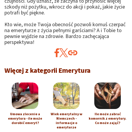
czujności. Gdy uznasz, że zaczyna to przynosić więcej
szkody niż pożytku, wkrocz do akcji i pokaż, jakie życie
potrafi być piękne.
Kto wie, może Twoja obecność pozwoli komuś czerpać
na emeryturze z życia pełnymi garściami? A i Tobie to
pewnie wyjdzie na zdrowie. Bardzo zachęcająca
perspektywa!
Więcej z kategorii Emerytura
Umowa zlecenie a
Wiek emerytalny w
Ile może zabrać
emerytura - ile może
Niemczech -
komornik z emerytury.
dorobić emeryt?
informacje o
Co może zająć?
emeryturze