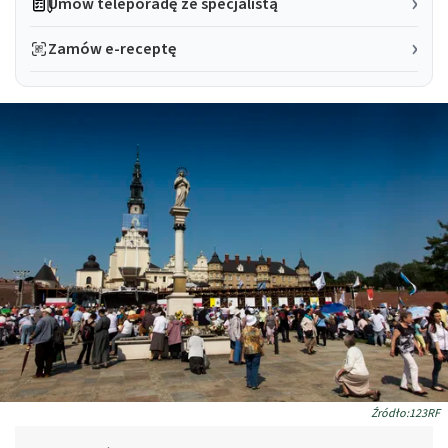
Umów teleporadę ze specjalistą
Zamów e-receptę
Źródło:123RF