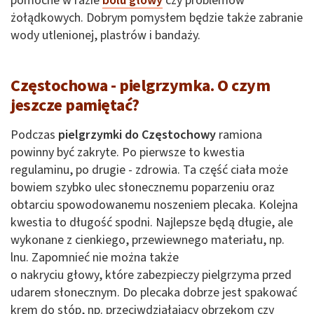
pomocne w razie
bólu głowy
czy problemów
żołądkowych. Dobrym pomysłem będzie także zabranie
wody utlenionej, plastrów i bandaży.
Częstochowa - pielgrzymka. O czym
jeszcze pamiętać?
Podczas
pielgrzymki do Częstochowy
ramiona
powinny być zakryte. Po pierwsze to kwestia
regulaminu, po drugie - zdrowia. Ta część ciała może
bowiem szybko ulec słonecznemu poparzeniu oraz
obtarciu spowodowanemu noszeniem plecaka. Kolejna
kwestia to długość spodni. Najlepsze będą długie, ale
wykonane z cienkiego, przewiewnego materiału, np.
lnu. Zapomnieć nie można także
o nakryciu głowy, które zabezpieczy pielgrzyma przed
udarem słonecznym. Do plecaka dobrze jest spakować
krem do stóp, np. przeciwdziałający obrzękom czy