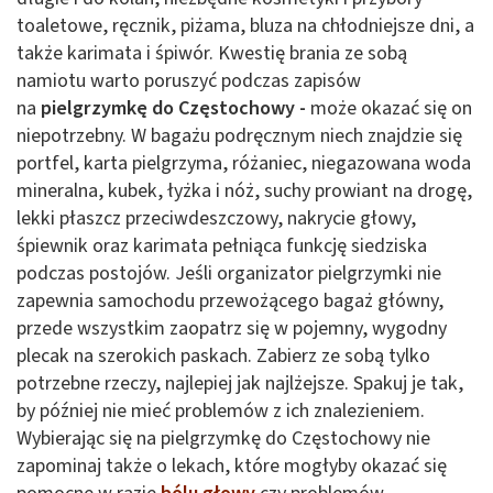
toaletowe, ręcznik, piżama, bluza na chłodniejsze dni, a
także karimata i śpiwór. Kwestię brania ze sobą
namiotu warto poruszyć podczas zapisów
na
pielgrzymkę do Częstochowy -
może okazać się on
niepotrzebny. W bagażu podręcznym niech znajdzie się
portfel, karta pielgrzyma, różaniec, niegazowana woda
mineralna, kubek, łyżka i nóż, suchy prowiant na drogę,
lekki płaszcz przeciwdeszczowy, nakrycie głowy,
śpiewnik oraz karimata pełniąca funkcję siedziska
podczas postojów. Jeśli organizator pielgrzymki nie
zapewnia samochodu przewożącego bagaż główny,
przede wszystkim zaopatrz się w pojemny, wygodny
plecak na szerokich paskach. Zabierz ze sobą tylko
potrzebne rzeczy, najlepiej jak najlżejsze. Spakuj je tak,
by później nie mieć problemów z ich znalezieniem.
Wybierając się na pielgrzymkę do Częstochowy nie
zapominaj także o lekach, które mogłyby okazać się