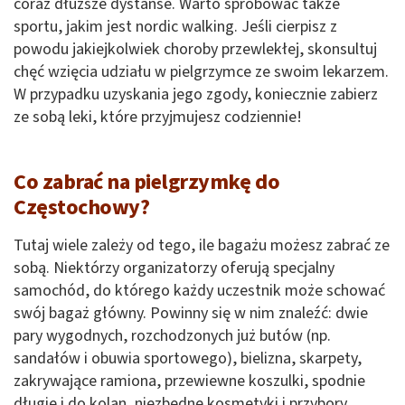
coraz dłuższe dystanse. Warto spróbować także
sportu, jakim jest nordic walking. Jeśli cierpisz z
powodu jakiejkolwiek choroby przewlekłej, skonsultuj
chęć wzięcia udziału w pielgrzymce ze swoim lekarzem.
W przypadku uzyskania jego zgody, koniecznie zabierz
ze sobą leki, które przyjmujesz codziennie!
Co zabrać na pielgrzymkę do
Częstochowy?
Tutaj wiele zależy od tego, ile bagażu możesz zabrać ze
sobą. Niektórzy organizatorzy oferują specjalny
samochód, do którego każdy uczestnik może schować
swój bagaż główny. Powinny się w nim znaleźć: dwie
pary wygodnych, rozchodzonych już butów (np.
sandałów i obuwia sportowego), bielizna, skarpety,
zakrywające ramiona, przewiewne koszulki, spodnie
długie i do kolan, niezbędne kosmetyki i przybory