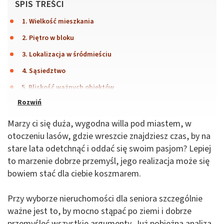
SPIS TREŚCI
1. Wielkość mieszkania
2. Piętro w bloku
3. Lokalizacja w śródmieściu
4. Sąsiedztwo
5. Bliskość ważnych obiektów
Marzy ci się duża, wygodna willa pod miastem, w
otoczeniu lasów, gdzie wreszcie znajdziesz czas, by na
stare lata odetchnąć i oddać się swoim pasjom? Lepiej
to marzenie dobrze przemyśl, jego realizacja może się
bowiem stać dla ciebie koszmarem.
Przy wyborze nieruchomości dla seniora szczególnie
ważne jest to, by mocno stąpać po ziemi i dobrze
przemyśleć wszystkie argumenty. Już pobieżna analiza