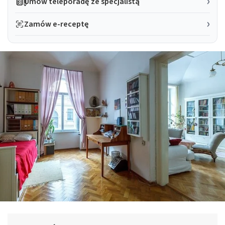
Umów teleporadę ze specjalistą
Zamów e-receptę