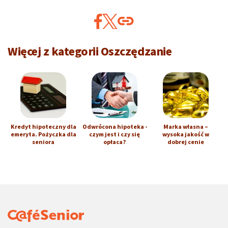
Więcej z kategorii Oszczędzanie
Kredyt hipoteczny dla
Odwrócona hipoteka -
Marka własna –
emeryta. Pożyczka dla
czym jest i czy się
wysoka jakość w
seniora
opłaca?
dobrej cenie