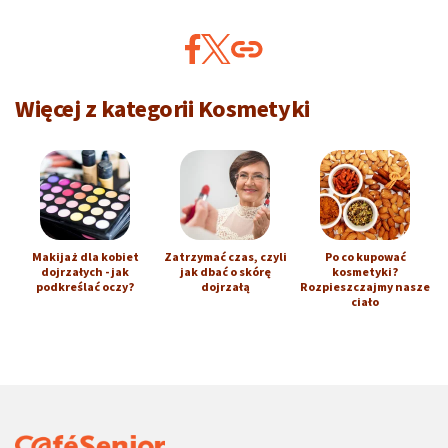
Więcej z kategorii Kosmetyki
Makijaż dla kobiet
Zatrzymać czas, czyli
Po co kupować
dojrzałych - jak
jak dbać o skórę
kosmetyki?
podkreślać oczy?
dojrzałą
Rozpieszczajmy nasze
ciało