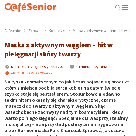
Cafesenior
Zdrowie
Kosmetyki
Maska z aktywnym węglem – hit w pielęg
Maska z aktywnym węglem – hit w
pielęgnacji skóry twarzy
Data aktualizacji: 17 stycznia 2020
~ 1 minuta czytania
ARTYKUŁ SPONSOROWANY
Na rynku kosmetycznym co jakiś czas pojawia się produkt,
który z miejsca podbija serca kobiet na całym świecie i
szybko staje się bestsellerem. Stosunkowo niedawno
takim hitem okazały się charakterystyczne, czarne
maseczki do twarzy z aktywnym węglem. Skąd
wszechobecne zachwyty nad tym kosmetykiem i kiedy
warto po niego sięgnąć? Specjalnie dla was przyjrzeliśmy
mu się bliżej – a za przykład posłużyła nam sygnowana
przez Garnier maska Pure Charcoal. Sprawdź, jak działa