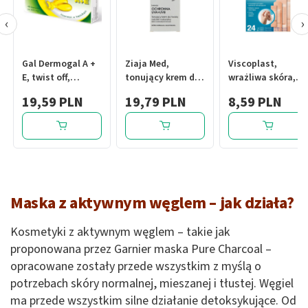
‹
›
Gal Dermogal A +
Ziaja Med,
Viscoplast,
E, twist off,
tonujący krem do
wrażliwa skóra,
kosmetyki w
twarzy, SPF 50+,
plastry, 4
19,59 PLN
19,79 PLN
8,59 PLN
kapsułkach, 48
odcień naturalny,
rozmiary, 24 szt.
szt.
skóra
normalna/naczynkowa,
50 ml
Maska z aktywnym węglem – jak działa?
Kosmetyki z aktywnym węglem – takie jak
proponowana przez Garnier maska Pure Charcoal –
opracowane zostały przede wszystkim z myślą o
potrzebach skóry normalnej, mieszanej i tłustej. Węgiel
ma przede wszystkim silne działanie detoksykujące. Od